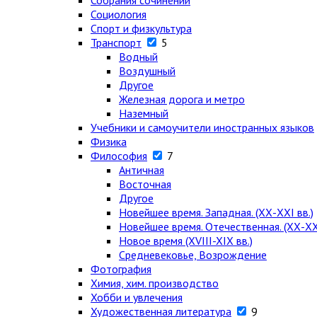
Собрания сочинений
Социология
Спорт и физкультура
Транспорт
5
Водный
Воздушный
Другое
Железная дорога и метро
Наземный
Учебники и самоучители иностранных языков
Физика
Философия
7
Античная
Восточная
Другое
Новейшее время. Западная. (ХХ-ХХI вв.)
Новейшее время. Отечественная. (ХХ-ХХI
Новое время (XVIII-XIX вв.)
Средневековье, Возрождение
Фотография
Химия, хим. производство
Хобби и увлечения
Художественная литература
9