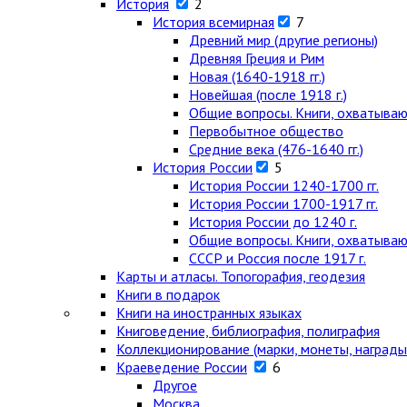
История
2
История всемирная
7
Древний мир (другие регионы)
Древняя Греция и Рим
Новая (1640-1918 гг.)
Новейшая (после 1918 г.)
Общие вопросы. Книги, охватыва
Первобытное общество
Средние века (476-1640 гг.)
История России
5
История России 1240-1700 гг.
История России 1700-1917 гг.
История России до 1240 г.
Общие вопросы. Книги, охватыва
СССР и Россия после 1917 г.
Карты и атласы. Топогорафия, геодезия
Книги в подарок
Книги на иностранных языках
Книговедение, библиография, полиграфия
Коллекционирование (марки, монеты, награды 
Краеведение России
6
Другое
Москва