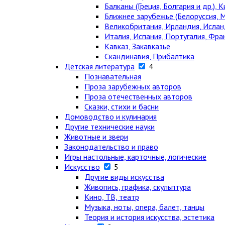
Балканы (Греция, Болгария и др.), К
Ближнее зарубежье (Белоруссия, М
Великобритания, Ирландия, Ислан
Италия, Испания, Португалия, Фра
Кавказ, Закавказье
Скандинавия, Прибалтика
Детская литература
4
Познавательная
Проза зарубежных авторов
Проза отечественных авторов
Сказки, стихи и басни
Домоводство и кулинария
Другие технические науки
Животные и звери
Законодательство и право
Игры настольные, карточные, логические
Искусство
5
Другие виды искусства
Живопись, графика, скульптура
Кино, ТВ, театр
Музыка, ноты, опера, балет, танцы
Теория и история искусства, эстетика