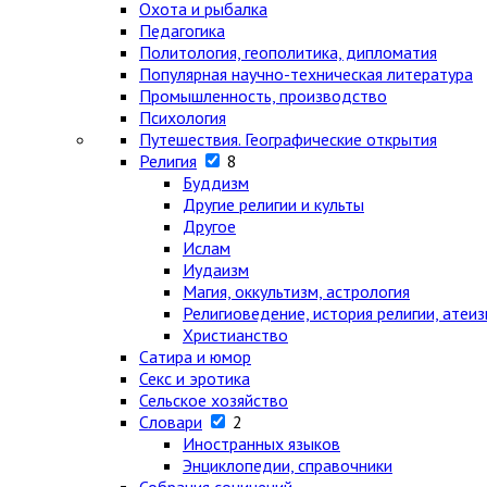
Охота и рыбалка
Педагогика
Политология, геополитика, дипломатия
Популярная научно-техническая литература
Промышленность, производство
Психология
Путешествия. Географические открытия
Религия
8
Буддизм
Другие религии и культы
Другое
Ислам
Иудаизм
Магия, оккультизм, астрология
Религиоведение, история религии, атеи
Христианство
Сатира и юмор
Секс и эротика
Сельское хозяйство
Словари
2
Иностранных языков
Энциклопедии, справочники