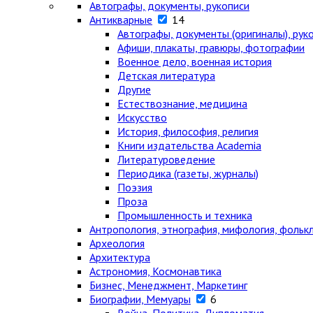
Автографы, документы, рукописи
Антикварные
14
Автографы, документы (оригиналы), рук
Афиши, плакаты, гравюры, фотографии
Военное дело, военная история
Детская литература
Другие
Естествознание, медицина
Искусство
История, философия, религия
Книги издательства Academia
Литературоведение
Периодика (газеты, журналы)
Поэзия
Проза
Промышленность и техника
Антропология, этнография, мифология, фольк
Археология
Архитектура
Астрономия, Космонавтика
Бизнес, Менеджмент, Маркетинг
Биографии, Мемуары
6