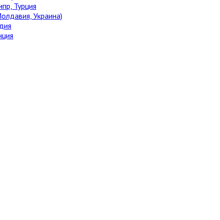
ипр, Турция
олдавия, Украина)
дия
нция