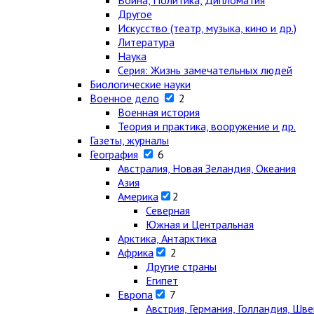
Война, Политика, Дипломатия
Другое
Искусство (театр, музыка, кино и др.)
Литература
Наука
Серия: Жизнь замечательных людей
Биологические науки
Военное дело
2
Военная история
Теория и практика, вооружение и др.
Газеты, журналы
География
6
Австралия, Новая Зеландия, Океания
Азия
Америка
2
Северная
Южная и Центральная
Арктика, Антарктика
Африка
2
Другие страны
Египет
Европа
7
Австрия, Германия, Голландия, Шв