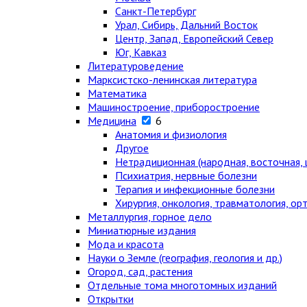
Санкт-Петербург
Урал, Сибирь, Дальний Восток
Центр, Запад, Европейский Север
Юг, Кавказ
Литературоведение
Марксистско-ленинская литература
Математика
Машиностроение, приборостроение
Медицина
6
Анатомия и физиология
Другое
Нетрадиционная (народная, восточная, 
Психиатрия, нервные болезни
Терапия и инфекционные болезни
Хирургия, онкология, травматология, ор
Металлургия, горное дело
Миниатюрные издания
Мода и красота
Науки о Земле (география, геология и др.)
Огород, сад, растения
Отдельные тома многотомных изданий
Открытки