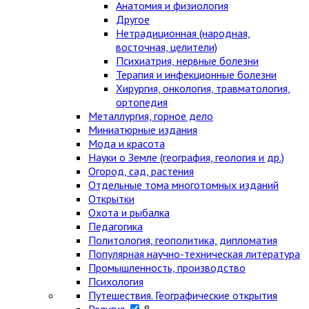
Анатомия и физиология
Другое
Нетрадиционная (народная,
восточная, целители)
Психиатрия, нервные болезни
Терапия и инфекционные болезни
Хирургия, онкология, травматология,
ортопедия
Металлургия, горное дело
Миниатюрные издания
Мода и красота
Науки о Земле (география, геология и др.)
Огород, сад, растения
Отдельные тома многотомных изданий
Открытки
Охота и рыбалка
Педагогика
Политология, геополитика, дипломатия
Популярная научно-техническая литература
Промышленность, производство
Психология
Путешествия. Географические открытия