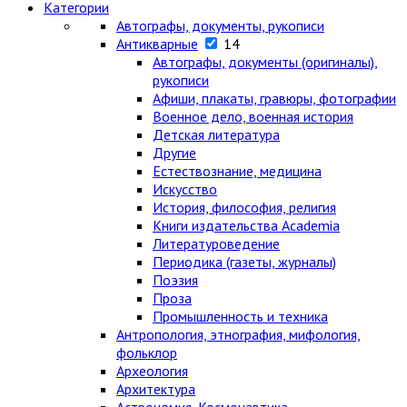
Категории
Автографы, документы, рукописи
Антикварные
14
Автографы, документы (оригиналы),
рукописи
Афиши, плакаты, гравюры, фотографии
Военное дело, военная история
Детская литература
Другие
Естествознание, медицина
Искусство
История, философия, религия
Книги издательства Academia
Литературоведение
Периодика (газеты, журналы)
Поэзия
Проза
Промышленность и техника
Антропология, этнография, мифология,
фольклор
Археология
Архитектура