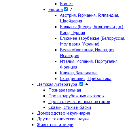
Египет
Европа
7
Австрия, Германия, Голландия,
Швейцария
Балканы (Греция, Болгария и др.),
Кипр, Турция
Ближнее зарубежье (Белоруссия,
Молдавия, Украина)
Великобритания, Ирландия,
Исландия
Италия, Испания, Португалия,
Франция
Кавказ, Закавказье
Скандинавия, Прибалтика
Детская литература
4
Познавательная
Проза зарубежных авторов
Проза отечественных авторов
Сказки, стихи и басни
Домоводство и кулинария
Другие технические науки
Животные и звери