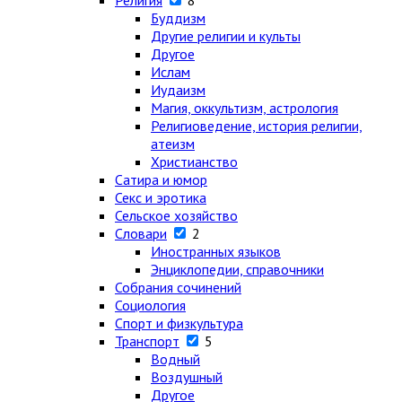
Религия
8
Буддизм
Другие религии и культы
Другое
Ислам
Иудаизм
Магия, оккультизм, астрология
Религиоведение, история религии,
атеизм
Христианство
Сатира и юмор
Секс и эротика
Сельское хозяйство
Словари
2
Иностранных языков
Энциклопедии, справочники
Собрания сочинений
Социология
Спорт и физкультура
Транспорт
5
Водный
Воздушный
Другое