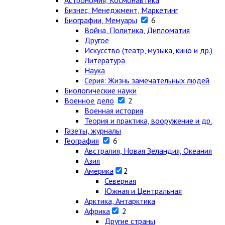
Астрономия, Космонавтика
Бизнес, Менеджмент, Маркетинг
Биографии, Мемуары
6
Война, Политика, Дипломатия
Другое
Искусство (театр, музыка, кино и др.)
Литература
Наука
Серия: Жизнь замечательных людей
Биологические науки
Военное дело
2
Военная история
Теория и практика, вооружение и др.
Газеты, журналы
География
6
Австралия, Новая Зеландия, Океания
Азия
Америка
2
Северная
Южная и Центральная
Арктика, Антарктика
Африка
2
Другие страны