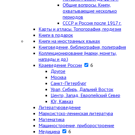
Общие вопросы. Книги,
охватывающие несколько
периодов
СССР и Россия после 1917 г.
Карты и атласы. Топогорафия, геодезия
Книги в подарок
Книги на иностранных языках
Книговедение, библиография, полиграфия
Коллекционирование (марки, монеты,
награды и др.)
Краеведение России
6
Другое
Москва
Санкт-Петербург
Урал, Сибирь, Дальний Восток
Центр, Запад, Европейский Север
Юг, Кавказ
Литературоведение
Марксистско-ленинская литература
Математика
Машиностроение, приборостроение
Медицина
6