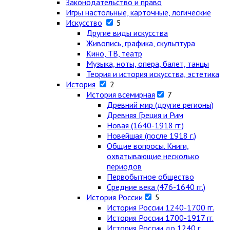
Законодательство и право
Игры настольные, карточные, логические
Искусство
5
Другие виды искусства
Живопись, графика, скульптура
Кино, ТВ, театр
Музыка, ноты, опера, балет, танцы
Теория и история искусства, эстетика
История
2
История всемирная
7
Древний мир (другие регионы)
Древняя Греция и Рим
Новая (1640-1918 гг.)
Новейшая (после 1918 г.)
Общие вопросы. Книги,
охватывающие несколько
периодов
Первобытное общество
Средние века (476-1640 гг.)
История России
5
История России 1240-1700 гг.
История России 1700-1917 гг.
История России до 1240 г.