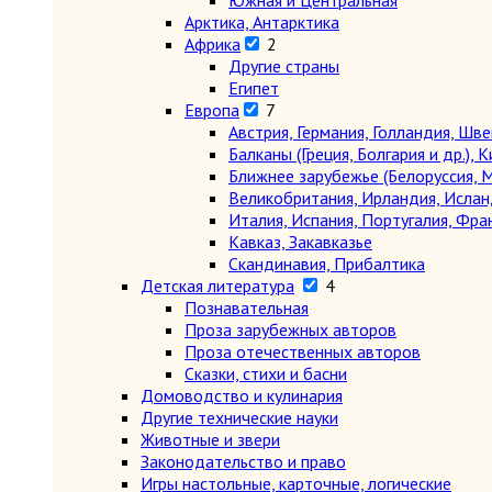
Южная и Центральная
Арктика, Антарктика
Африка
2
Другие страны
Египет
Европа
7
Австрия, Германия, Голландия, Шв
Балканы (Греция, Болгария и др.), К
Ближнее зарубежье (Белоруссия, М
Великобритания, Ирландия, Ислан
Италия, Испания, Португалия, Фра
Кавказ, Закавказье
Скандинавия, Прибалтика
Детская литература
4
Познавательная
Проза зарубежных авторов
Проза отечественных авторов
Сказки, стихи и басни
Домоводство и кулинария
Другие технические науки
Животные и звери
Законодательство и право
Игры настольные, карточные, логические