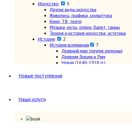
Искусство
5
Другие виды искусства
Живопись, графика, скульптура
Кино, ТВ, театр
Музыка, ноты, опера, балет, танцы
Теория и история искусства, эстетика
История
2
История всемирная
7
Древний мир (другие регионы)
Древняя Греция и Рим
Новая (1640-1918 гг.)
Новейшая (после 1918 г.)
Общие вопросы. Книги, охватыва
Новые поступления
Первобытное общество
Средние века (476-1640 гг.)
История России
5
История России 1240-1700 гг.
Наши услуги
История России 1700-1917 гг.
История России до 1240 г.
Общие вопросы. Книги, охватыва
СССР и Россия после 1917 г.
Карты и атласы. Топогорафия, геодезия
Формирование библиотек