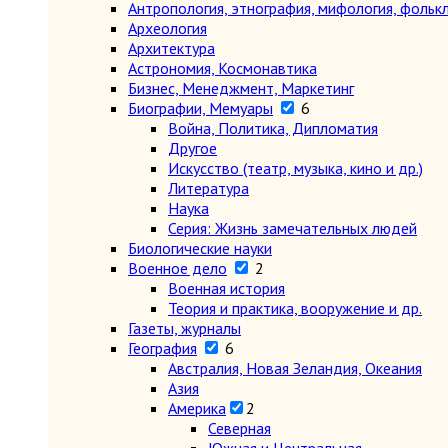
Антропология, этнография, мифология, фольк
Археология
Архитектура
Астрономия, Космонавтика
Бизнес, Менеджмент, Маркетинг
Биографии, Мемуары
6
Война, Политика, Дипломатия
Другое
Искусство (театр, музыка, кино и др.)
Литература
Наука
Серия: Жизнь замечательных людей
Биологические науки
Военное дело
2
Военная история
Теория и практика, вооружение и др.
Газеты, журналы
География
6
Австралия, Новая Зеландия, Океания
Азия
Америка
2
Северная