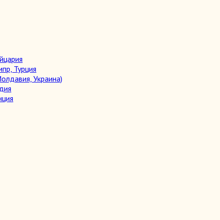
ейцария
ипр, Турция
олдавия, Украина)
дия
нция