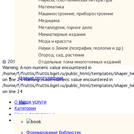
Математика
Машиностроение, приборостроение
Медицина
Металлургия, горное дело
Миниатюрные издания
Мода и красота
Науки о Земле (география, геология и др.)
Огород, сад, растения
© 2019 "Параграф" Покупка и продажа антикварных книг
Отдельные тома многотомных изданий
Warning: A non-numeric value encountered in
Открытки
/home/f/fruttis/fruttis.bget.ru/public_html/templates/shaper_
Охота и рыбалка
Новые поступления
on line 24 Warning: A non-numeric value encountered in
Педагогика
/home/f/fruttis/fruttis.bget.ru/public_html/templates/shaper_
Политология, геополитика, дипломатия
on line 24
Популярная научно-техническая литература
Наши услуги
О нас
Промышленность, производство
Категории
Психология
Новые поступления
Путешествия. Географические открытия
Наши услуги
Религия
Формирование библиотек
Сатира и юмор
Прием книг
Формирование библиотек