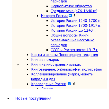
периодов
Первобытное общество
Средние века (476-1640 гг.)
История России
5
История России 1240-1700 гг.
История России 1700-1917 гг.
История России до 1240 г.
Общие вопросы. Книги,
охватывающие несколько
периодов
СССР и Россия после 1917 г.
Карты и атласы. Топогорафия, геодезия
Книги в подарок
Книги на иностранных языках
Книговедение, библиография, полиграфия
Коллекционирование (марки, монеты,
награды и др.)
Краеведение России
6
Другое
Москва
Новые поступления
Санкт-Петербург
Урал, Сибирь, Дальний Восток
Центр, Запад, Европейский Север