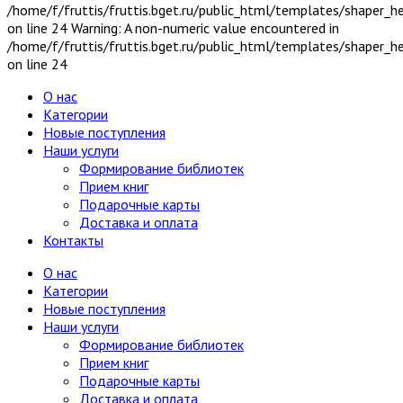
/home/f/fruttis/fruttis.bget.ru/public_html/templates/shaper_
Химия, хим. производство
on line 24 Warning: A non-numeric value encountered in
Хобби и увлечения
/home/f/fruttis/fruttis.bget.ru/public_html/templates/shaper_
Художественная литература
9
on line 24
Драматургия
Исторические романы
О нас
Поэзия XX-XXI вв.
Категории
Поэзия до XX в.
Новые поступления
Приключения
Наши услуги
Проза
4
Формирование библиотек
Проза зарубежная XX-XXI вв.
Прием книг
Проза зарубежная до XX в.
Подарочные карты
Проза отечественная XX-XXI вв.
Доставка и оплата
Проза отечественная до XX в.
Контакты
Серия: Библиотека приключений и
научной фантастики
О нас
Серия: Литературные памятники
Категории
Фантастика
2
Новые поступления
Фантастика зарубежная
Наши услуги
Фантастика отечественная
Формирование библиотек
Экономика, политэкономия
Прием книг
Электроника, электротехника, радио и связь
Подарочные карты
Энергетика
Доставка и оплата