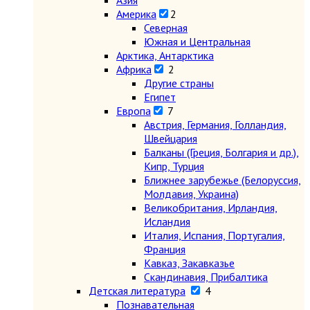
Азия
Америка
2
Северная
Южная и Центральная
Арктика, Антарктика
Африка
2
Другие страны
Египет
Европа
7
Австрия, Германия, Голландия,
Швейцария
Балканы (Греция, Болгария и др.),
Кипр, Турция
Ближнее зарубежье (Белоруссия,
Молдавия, Украина)
Великобритания, Ирландия,
Исландия
Италия, Испания, Португалия,
Франция
Кавказ, Закавказье
Скандинавия, Прибалтика
Детская литература
4
Познавательная