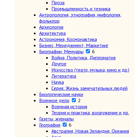
Проза
Промышленность и техника
Антропология, этнография, мифология,
фольклор
Археология
Архитектура
Астрономия, Космонавтика
Бизнес, Менеджмент, Маркетинг
Биографии, Мемуары
6
Война, Политика, Дипломатия
Другое
Искусство (театр, музыка, кино и др.)
Литература
Наука
Серия: Жизнь замечательных людей
Биологические науки
Военное дело
2
Военная история
Теория и практика, вооружение и др.
Газеты, журналы
География
6
Австралия, Новая Зеландия, Океания