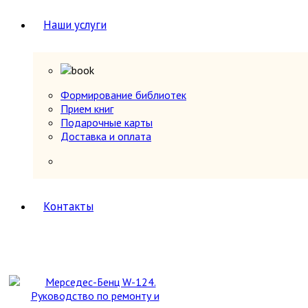
Юг, Кавказ
Наши услуги
Литературоведение
Марксистско-ленинская литература
Математика
Машиностроение, приборостроение
Медицина
6
Анатомия и физиология
Формирование библиотек
Другое
Прием книг
Нетрадиционная (народная,
Подарочные карты
восточная, целители)
Доставка и оплата
Психиатрия, нервные болезни
Терапия и инфекционные болезни
Хирургия, онкология, травматология,
ортопедия
Металлургия, горное дело
Контакты
Миниатюрные издания
Мода и красота
Науки о Земле (география, геология и др.)
Огород, сад, растения
Отдельные тома многотомных изданий
Открытки
Охота и рыбалка