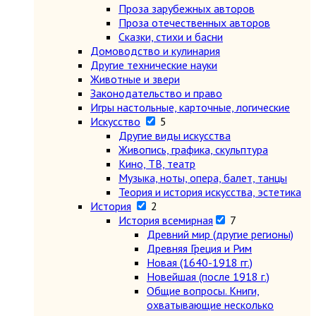
Проза зарубежных авторов
Проза отечественных авторов
Сказки, стихи и басни
Домоводство и кулинария
Другие технические науки
Животные и звери
Законодательство и право
Игры настольные, карточные, логические
Искусство
5
Другие виды искусства
Живопись, графика, скульптура
Кино, ТВ, театр
Музыка, ноты, опера, балет, танцы
Теория и история искусства, эстетика
История
2
История всемирная
7
Древний мир (другие регионы)
Древняя Греция и Рим
Новая (1640-1918 гг.)
Новейшая (после 1918 г.)
Общие вопросы. Книги,
охватывающие несколько