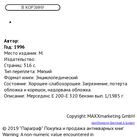
Собрания сочинений
Социология
Спорт и физкультура
Транспорт
5
Водный
Воздушный
Другое
Автор:
Железная дорога и метро
Год: 1996
Наземный
Место издания: М.
Учебники и самоучители иностранных
Издательство:
языков
Страниц: 316 с.
Физика
Тип переплета: Мягкий
Философия
7
Формат книги: Энциклопедический
Античная
Состояние: Хорошее-слабохорошее. Загрязнение, потерта
Восточная
обложка и корешок, надорвана обложка.
Другое
Описание: Мерседенс Е 200-Е 320 бензин вып. 1/1985 г.
Новейшее время. Западная. (ХХ-ХХI
вв.)
Новейшее время. Отечественная. (ХХ-
Copyright MAXXmarketing GmbH
ХХI вв.)
Новое время (XVIII-XIX вв.)
JoomShopping Download & Support
© 2019 "Параграф" Покупка и продажа антикварных книг
Средневековье, Возрождение
Warning: A non-numeric value encountered in
Фотография