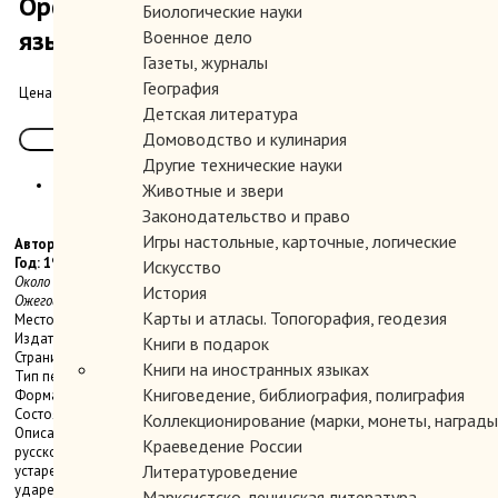
Орфографический словарь русского
Биологические науки
языка.
Военное дело
Газеты, журналы
География
200.00 руб.
Цена:
Детская литература
Домоводство и кулинария
Другие технические науки
Животные и звери
Законодательство и право
Игры настольные, карточные, логические
Автор:
Год: 1969
Искусство
Около 104 000 слов. Издание 9-е. Под редакцией С.Г. Бархударова, С.И.
История
Ожегова, А.Б. Шапиро
Карты и атласы. Топогорафия, геодезия
Место издания: М.
Издательство: Советская энциклопедия
Книги в подарок
Страниц: 520 с.
Книги на иностранных языках
Тип переплета: Твердый
Книговедение, библиография, полиграфия
Формат книги: Стандартный
Состояние: Хорошее-удовлетворительное. Трещина блока.
Коллекционирование (марки, монеты, награды 
Описание: В словарь включено около 104 тыс. слов современного
Краеведение России
русского литературного языка, просторечные, диалектные, некоторые
Литературоведение
устарелые слова, а также научно-технические термины. Указаны
ударения слов и их форм.
Марксистско-ленинская литература