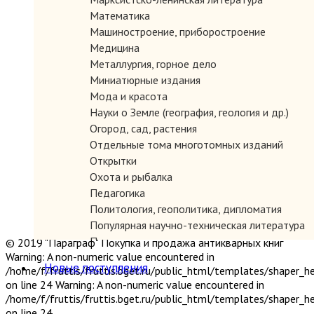
Математика
Машиностроение, приборостроение
Медицина
Металлургия, горное дело
Миниатюрные издания
Мода и красота
Науки о Земле (география, геология и др.)
Огород, сад, растения
Отдельные тома многотомных изданий
Открытки
Охота и рыбалка
Педагогика
Политология, геополитика, дипломатия
Популярная научно-техническая литература
Промышленность, производство
© 2019 "Параграф" Покупка и продажа антикварных книг
Warning: A non-numeric value encountered in
Психология
Новые поступления
/home/f/fruttis/fruttis.bget.ru/public_html/templates/shaper_
Путешествия. Географические открытия
on line 24 Warning: A non-numeric value encountered in
Религия
/home/f/fruttis/fruttis.bget.ru/public_html/templates/shaper_
Сатира и юмор
on line 24