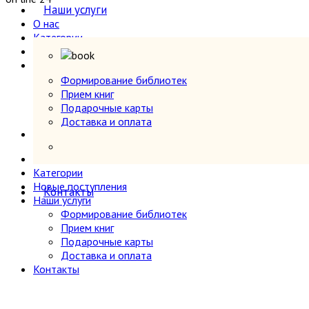
Секс и эротика
Наши услуги
О нас
Сельское хозяйство
Категории
Словари
Новые поступления
Собрания сочинений
Наши услуги
Социология
Формирование библиотек
Формирование библиотек
Спорт и физкультура
Прием книг
Прием книг
Транспорт
Подарочные карты
Подарочные карты
Учебники и самоучители иностранных языков
Доставка и оплата
Доставка и оплата
Контакты
Физика
Философия
О нас
Фотография
Категории
Химия, хим. производство
Новые поступления
Контакты
Хобби и увлечения
Наши услуги
Формирование библиотек
Художественная литература
Прием книг
Экономика, политэкономия
Подарочные карты
Электроника, электротехника, радио и связь
Доставка и оплата
Энергетика
Контакты
Языкознание