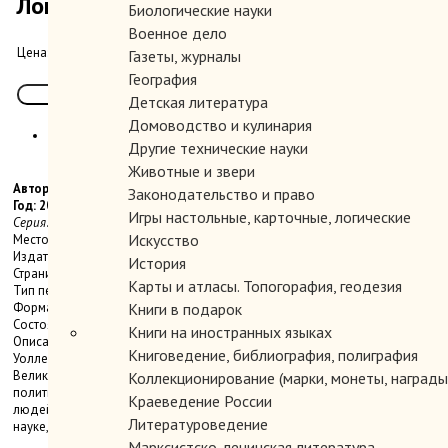
Лондон. 1700 год.
Биологические науки
Военное дело
450.00 руб.
Цена:
Газеты, журналы
География
Детская литература
Домоводство и кулинария
Другие технические науки
Животные и звери
Автор: Уоллер Морин.
Законодательство и право
Год: 2003
Игры настольные, карточные, логические
Серия: Популярная историческая библиотека
Искусство
Место издания: Смоленск
Издательство: Русич
История
Страниц: 384 с.
Карты и атласы. Топогорафия, геодезия
Тип переплета: Твердый
Формат книги: Стандартный
Книги в подарок
Состояние: Отличное.
Книги на иностранных языках
Описание: В книге современной английской писательницы Морин
Книговедение, библиография, полиграфия
Уоллер подробно и разносторонне описывается столица
Великобритании город Лондон на рубеже XVII и XVIII веков: его
Коллекционирование (марки, монеты, награды 
политическая, экономическая и культурная жизнь, быт, традиции, нравы
Краеведение России
людей разных сословий, отношение общества к личности, семье, труду,
Литературоведение
науке, религии, инакомыслящим и т. д.
Марксистско-ленинская литература