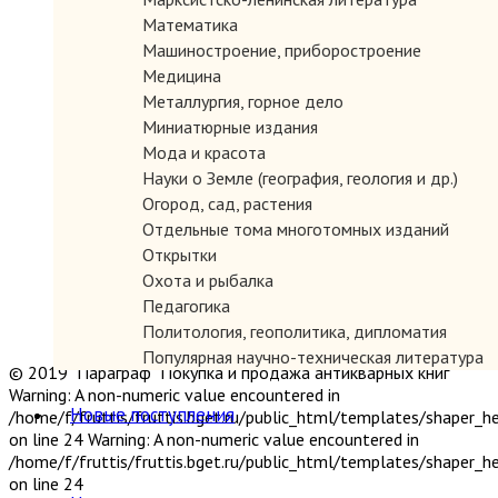
Математика
Машиностроение, приборостроение
Медицина
Металлургия, горное дело
Миниатюрные издания
Мода и красота
Науки о Земле (география, геология и др.)
Огород, сад, растения
Отдельные тома многотомных изданий
Открытки
Охота и рыбалка
Педагогика
Политология, геополитика, дипломатия
Популярная научно-техническая литература
© 2019 "Параграф" Покупка и продажа антикварных книг
Промышленность, производство
Warning: A non-numeric value encountered in
Психология
Новые поступления
/home/f/fruttis/fruttis.bget.ru/public_html/templates/shaper_
Путешествия. Географические открытия
on line 24 Warning: A non-numeric value encountered in
Религия
/home/f/fruttis/fruttis.bget.ru/public_html/templates/shaper_
on line 24
Сатира и юмор