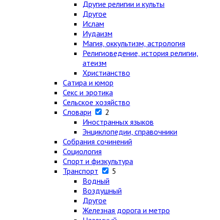
Другие религии и культы
Другое
Ислам
Иудаизм
Магия, оккультизм, астрология
Религиоведение, история религии,
атеизм
Христианство
Сатира и юмор
Секс и эротика
Сельское хозяйство
Словари
2
Иностранных языков
Энциклопедии, справочники
Собрания сочинений
Социология
Спорт и физкультура
Транспорт
5
Водный
Воздушный
Другое
Железная дорога и метро