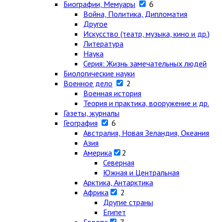
Биографии, Мемуары
6
Война, Политика, Дипломатия
Другое
Искусство (театр, музыка, кино и др.)
Литература
Наука
Серия: Жизнь замечательных людей
Биологические науки
Военное дело
2
Военная история
Теория и практика, вооружение и др.
Газеты, журналы
География
6
Австралия, Новая Зеландия, Океания
Азия
Америка
2
Северная
Южная и Центральная
Арктика, Антарктика
Африка
2
Другие страны
Египет