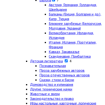
Европа
7
Австрия, Германия, Голландия,
Швейцария
Балканы (Греция, Болгария и др.),
Кипр, Турция
Ближнее зарубежье (Белоруссия,
Молдавия, Украина)
Великобритания, Ирландия,
Исландия
Италия, Испания, Португалия,
Франция
Кавказ, Закавказье
Скандинавия, Прибалтика
Детская литература
4
Познавательная
Проза зарубежных авторов
Проза отечественных авторов
Сказки, стихи и басни
Домоводство и кулинария
Другие технические науки
Животные и звери
Законодательство и право
Игры настольные, карточные, логические