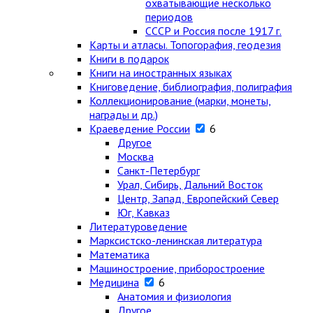
охватывающие несколько
периодов
СССР и Россия после 1917 г.
Карты и атласы. Топогорафия, геодезия
Книги в подарок
Книги на иностранных языках
Книговедение, библиография, полиграфия
Коллекционирование (марки, монеты,
награды и др.)
Краеведение России
6
Другое
Москва
Санкт-Петербург
Урал, Сибирь, Дальний Восток
Центр, Запад, Европейский Север
Юг, Кавказ
Литературоведение
Марксистско-ленинская литература
Математика
Машиностроение, приборостроение
Медицина
6
Анатомия и физиология
Другое