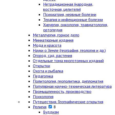
Нетрадиционная (народная,
восточная, целители)
Психиатрия, нервные болезни
Терапия и инфекционные болезни
Хирургия, онкология, травматология,
ортопедия
Металлургия, горное дело
Миниатюрные издания
Мода и красота
Науки о Земле (география, геология и др.)
Огород, сад, растения
Отдельные тома многотомных изданий
Открытки
Охота и рыбалка
Педагогика
Политология, геополитика, дипломатия
Популярная научно-техническая литература
Промышленность, производство
Психология
Путешествия. Географические открытия
Религия
8
Буддизм