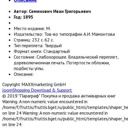
Автор: Семенович Иван Григорьевич
Год: 1895
Место издания: М.
Издательство: Тов-во типографии А.И. Мамонтова
Страниц: 232 с. 62 с.
Тип переплета: Твердый
Формат книги: Стандартный
Состояние: Слабохорошее. Владельческий переплет,
дореволючионная печать. Потертости обложки,
подбисты углы.
Описание:
Copyright MAXXmarketing GmbH
JoomShopping Download & Support
© 2019 "Параграф" Покупка и продажа антикварных книг
Warning: A non-numeric value encountered in
/home/f/fruttis/fruttis.bget.ru/public_html/templates/shaper_
on line 24 Warning: A non-numeric value encountered in
/home/f/fruttis/fruttis.bget.ru/public_html/templates/shaper_
on line 24