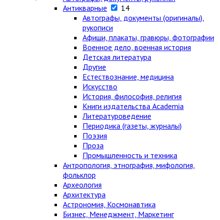
Антикварные
14
Автографы, документы (оригиналы),
рукописи
Афиши, плакаты, гравюры, фотографии
Военное дело, военная история
Детская литература
Другие
Естествознание, медицина
Искусство
История, философия, религия
Книги издательства Academia
Литературоведение
Периодика (газеты, журналы)
Поэзия
Проза
Промышленность и техника
Антропология, этнография, мифология,
фольклор
Археология
Архитектура
Астрономия, Космонавтика
Бизнес, Менеджмент, Маркетинг