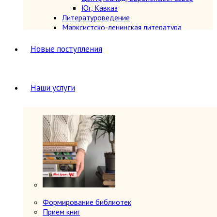
Юг, Кавказ
Литературоведение
Марксистско-ленинская литература
Математика
Машиностроение, приборостроение
Новые поступления
Медицина
6
Анатомия и физиология
Другое
Нетрадиционная (народная,
Наши услуги
восточная, целители)
Психиатрия, нервные болезни
Терапия и инфекционные болезни
Хирургия, онкология, травматология,
ортопедия
Металлургия, горное дело
Миниатюрные издания
Мода и красота
Науки о Земле (география, геология и др.)
Огород, сад, растения
Отдельные тома многотомных изданий
Открытки
Формирование библиотек
Охота и рыбалка
Прием книг