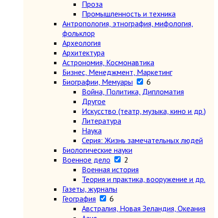
Проза
Промышленность и техника
Антропология, этнография, мифология,
фольклор
Археология
Архитектура
Астрономия, Космонавтика
Бизнес, Менеджмент, Маркетинг
Биографии, Мемуары
6
Война, Политика, Дипломатия
Другое
Искусство (театр, музыка, кино и др.)
Литература
Наука
Серия: Жизнь замечательных людей
Биологические науки
Военное дело
2
Военная история
Теория и практика, вооружение и др.
Газеты, журналы
География
6
Австралия, Новая Зеландия, Океания