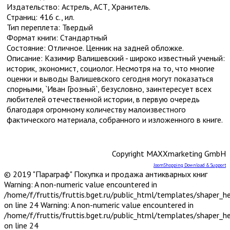
Химия, хим. производство
Издательство: Астрель, АСТ, Хранитель.
Хобби и увлечения
Страниц: 416 с., ил.
Художественная литература
9
Тип переплета: Твердый
Драматургия
Формат книги: Стандартный
Исторические романы
Состояние: Отличное. Ценник на задней обложке.
Поэзия XX-XXI вв.
Описание: Казимир Валишевский - широко известный ученый:
Поэзия до XX в.
историк, экономист, социолог. Несмотря на то, что многие
Приключения
оценки и выводы Валишевского сегодня могут показаться
Проза
4
спорными, `Иван Грозный`, безусловно, заинтересует всех
Проза зарубежная XX-XXI вв.
любителей отечественной истории, в первую очередь
Проза зарубежная до XX в.
благодаря огромному количеству малоизвестного
Проза отечественная XX-XXI вв.
фактического материала, собранного и изложенного в книге.
Проза отечественная до XX в.
Серия: Библиотека приключений и
научной фантастики
Copyright MAXXmarketing GmbH
Серия: Литературные памятники
JoomShopping Download & Support
Фантастика
2
© 2019 "Параграф" Покупка и продажа антикварных книг
Фантастика зарубежная
Warning: A non-numeric value encountered in
Фантастика отечественная
/home/f/fruttis/fruttis.bget.ru/public_html/templates/shaper_
Экономика, политэкономия
on line 24 Warning: A non-numeric value encountered in
Электроника, электротехника, радио и связь
/home/f/fruttis/fruttis.bget.ru/public_html/templates/shaper_
Энергетика
on line 24