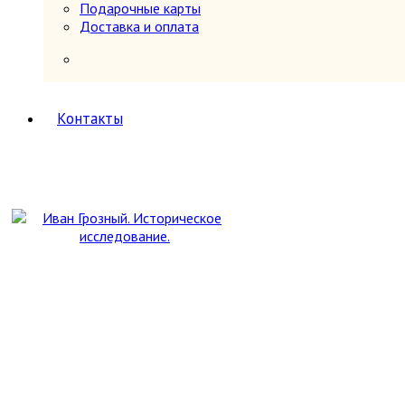
Педагогика
Подарочные карты
Политология, геополитика, дипломатия
Доставка и оплата
Популярная научно-техническая литература
Промышленность, производство
Психология
Путешествия. Географические открытия
Религия
8
Контакты
Буддизм
Другие религии и культы
Другое
Ислам
Иудаизм
Магия, оккультизм, астрология
Религиоведение, история религии,
атеизм
Христианство
Сатира и юмор
Секс и эротика
Сельское хозяйство
Словари
2
Иностранных языков
Энциклопедии, справочники