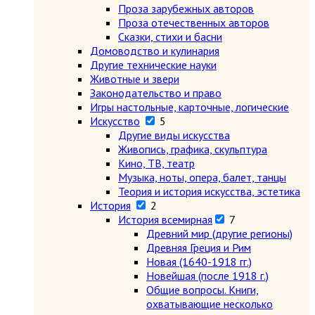
Проза зарубежных авторов
Проза отечественных авторов
Сказки, стихи и басни
Домоводство и кулинария
Другие технические науки
Животные и звери
Законодательство и право
Игры настольные, карточные, логические
Искусство
5
Другие виды искусства
Живопись, графика, скульптура
Кино, ТВ, театр
Музыка, ноты, опера, балет, танцы
Теория и история искусства, эстетика
История
2
История всемирная
7
Древний мир (другие регионы)
Древняя Греция и Рим
Новая (1640-1918 гг.)
Новейшая (после 1918 г.)
Общие вопросы. Книги,
охватывающие несколько