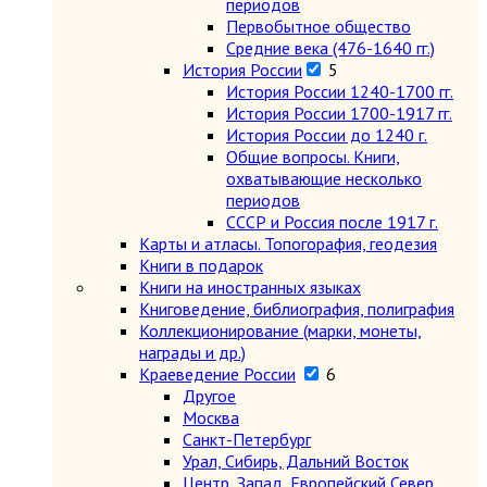
периодов
Первобытное общество
Средние века (476-1640 гг.)
История России
5
История России 1240-1700 гг.
История России 1700-1917 гг.
История России до 1240 г.
Общие вопросы. Книги,
охватывающие несколько
периодов
СССР и Россия после 1917 г.
Карты и атласы. Топогорафия, геодезия
Книги в подарок
Книги на иностранных языках
Книговедение, библиография, полиграфия
Коллекционирование (марки, монеты,
награды и др.)
Краеведение России
6
Другое
Москва
Санкт-Петербург
Урал, Сибирь, Дальний Восток
Центр, Запад, Европейский Север