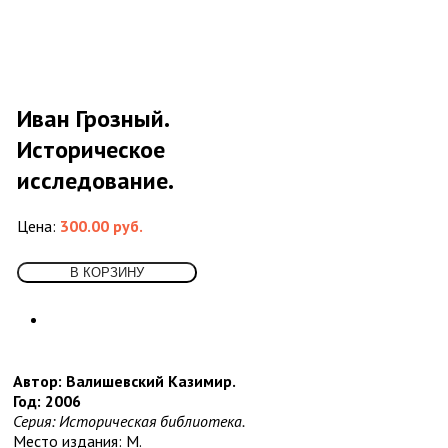
Собрания сочинений
Социология
Спорт и физкультура
Транспорт
5
Водный
Воздушный
Иван Грозный.
Другое
Железная дорога и метро
Историческое
Наземный
исследование.
Учебники и самоучители иностранных
языков
Физика
Цена:
300.00 руб.
Философия
7
Античная
Восточная
Другое
Новейшее время. Западная. (ХХ-ХХI
вв.)
Новейшее время. Отечественная. (ХХ-
ХХI вв.)
Автор: Валишевский Казимир.
Новое время (XVIII-XIX вв.)
Год: 2006
Средневековье, Возрождение
Серия: Историческая библиотека.
Фотография
Место издания: М.