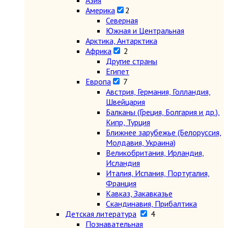
Азия
Америка
2
Северная
Южная и Центральная
Арктика, Антарктика
Африка
2
Другие страны
Египет
Европа
7
Австрия, Германия, Голландия,
Швейцария
Балканы (Греция, Болгария и др.),
Кипр, Турция
Ближнее зарубежье (Белоруссия,
Молдавия, Украина)
Великобритания, Ирландия,
Исландия
Италия, Испания, Португалия,
Франция
Кавказ, Закавказье
Скандинавия, Прибалтика
Детская литература
4
Познавательная