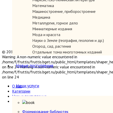
Математика
Машиностроение, приборостроение
Медицина
Металлургия, горное дело
Миниатюрные издания
Мода и красота
Науки о Земле (география, геология и др.)
Огород, сад, растения
© 2019 "Параграф" Покупка и продажа антикварных книг
Отдельные тома многотомных изданий
Warning: A non-numeric value encountered in
Открытки
/home/f/fruttis/fruttis.bget.ru/public_html/templates/shaper_
Охота и рыбалка
Новые поступления
on line 24 Warning: A non-numeric value encountered in
Педагогика
/home/f/fruttis/fruttis.bget.ru/public_html/templates/shaper_
Политология, геополитика, дипломатия
on line 24
Популярная научно-техническая литература
Наши услуги
О нас
Промышленность, производство
Категории
Психология
Новые поступления
Путешествия. Географические открытия
Наши услуги
Религия
Формирование библиотек
Сатира и юмор
Прием книг
Формирование библиотек