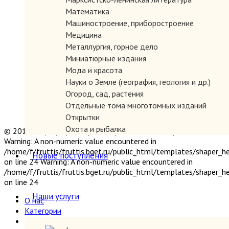
Математика
Машиностроение, приборостроение
Медицина
Металлургия, горное дело
Миниатюрные издания
Мода и красота
Науки о Земле (география, геология и др.)
Огород, сад, растения
Отдельные тома многотомных изданий
Открытки
Охота и рыбалка
© 2019 "Параграф" Покупка и продажа антикварных книг
Педагогика
Warning: A non-numeric value encountered in
/home/f/fruttis/fruttis.bget.ru/public_html/templates/shaper_
Политология, геополитика, дипломатия
Новые поступления
on line 24 Warning: A non-numeric value encountered in
Популярная научно-техническая литература
/home/f/fruttis/fruttis.bget.ru/public_html/templates/shaper_
Промышленность, производство
on line 24
Психология
Наши услуги
Путешествия. Географические открытия
О нас
Категории
Религия
Новые поступления
Сатира и юмор