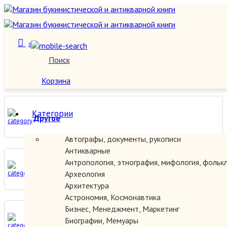
0
Краеведение России
Поиск
О нас
Корзина
Категории
Другое
Автографы, документы, рукописи
Антикварные
Антропология, этнография, мифология, фольк
Москва
Археология
Архитектура
Астрономия, Космонавтика
Бизнес, Менеджмент, Маркетинг
Биографии, Мемуары
Санкт-Петербург