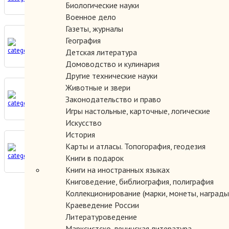
Биологические науки
Военное дело
Газеты, журналы
География
Урал, Сибирь, Дальний Восток
Детская литература
Домоводство и кулинария
Другие технические науки
Животные и звери
Законодательство и право
Центр, Запад, Европейский Север
Игры настольные, карточные, логические
Искусство
История
Карты и атласы. Топогорафия, геодезия
Юг, Кавказ
Книги в подарок
Книги на иностранных языках
Книговедение, библиография, полиграфия
Коллекционирование (марки, монеты, награды 
Краеведение России
Литературоведение
Марксистско-ленинская литература