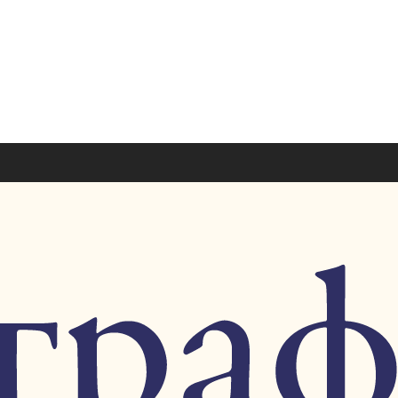
+7 926 7851
+7 495 953 6
paragraf-book@yandex
Пн-Пт 11:00 - 20:00 Сб-Вс 12:00 - 18
е: лекции, интервью, беседы.