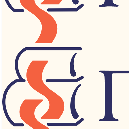
Категории
Автографы, документы, рукописи
Антикварные
ЗАКАЗАТЬ
Антропология, этнография, мифология, фольк
Археология
Архитектура
Астрономия, Космонавтика
Бизнес, Менеджмент, Маркетинг
Биографии, Мемуары
Биологические науки
Военное дело
Газеты, журналы
География
Детская литература
ЗАКАЗАТЬ
Домоводство и кулинария
Другие технические науки
Животные и звери
Законодательство и право