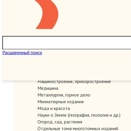
Игры настольные, карточные, логические
Искусство
История
Карты и атласы. Топогорафия, геодезия
Книги в подарок
Книги на иностранных языках
Книговедение, библиография, полиграфия
ЗАКАЗАТЬ
Коллекционирование (марки, монеты, награды 
Расширенный поиск
Краеведение России
Литературоведение
Марксистско-ленинская литература
Математика
Машиностроение, приборостроение
Медицина
Металлургия, горное дело
Миниатюрные издания
Мода и красота
Науки о Земле (география, геология и др.)
ЗАКАЗАТЬ
Огород, сад, растения
Отдельные тома многотомных изданий