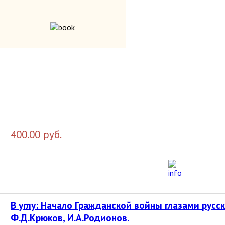
120.00 руб.
В первое советское десятилетие…
400.00 руб.
В углу: Начало Гражданской войны глазами русск
Ф.Д.Крюков, И.А.Родионов.