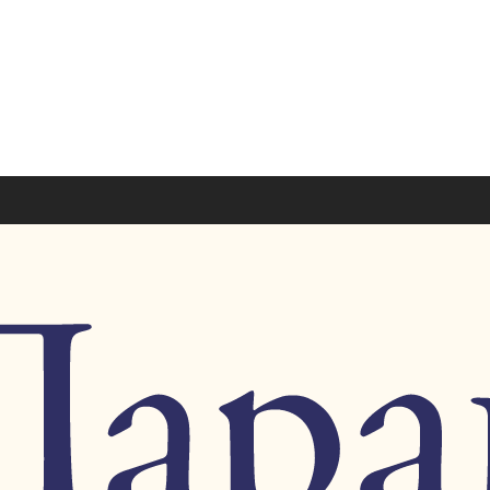
ировка:
YMCA-PRESS в Архангельске. Встречи с Н.А.Струв