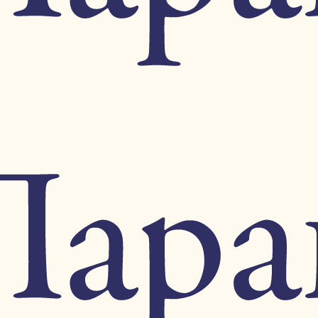
150.00 руб.
лор
«Сталин». Иосиф Сталин в воспоминаниях совре
250.00 руб.
Астраханское казачество.