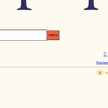
5
2
6
нской войны.
Корзин
6