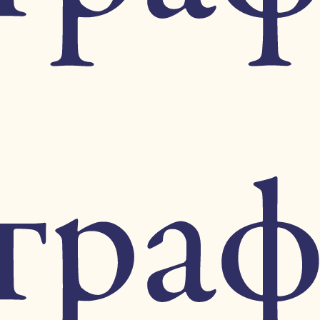
14
менников и документах эпохи.
6
2
6
4