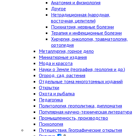
Анатомия и физиология
Другое
Нетрадиционная (народная,
восточная, целители)
Психиатрия, нервные болезни
Терапия и инфекционные болезни
Хирургия, онкология, травматология,
ортопедия
Металлургия, горное дело
Миниатюрные издания
Мода и красота
Науки о Земле (география, геология и др.)
Огород, сад, растения
Отдельные тома многотомных изданий
Открытки
Охота и рыбалка
Педагогика
Политология, геополитика, дипломатия
Популярная научно-техническая литература
Промышленность, производство
Психология
Путешествия. Географические открытия