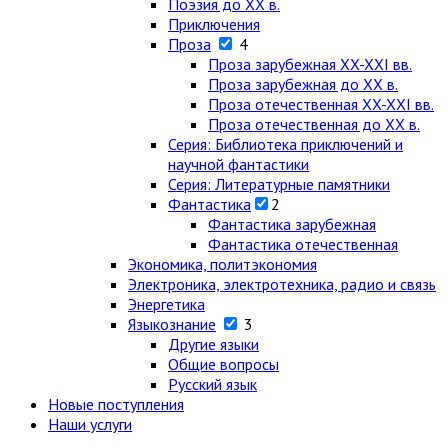
Поэзия до XX в.
Приключения
Проза
4
Проза зарубежная XX-XXI вв.
Проза зарубежная до XX в.
Проза отечественная XX-XXI вв.
Проза отечественная до XX в.
Серия: Библиотека приключений и
научной фантастики
Серия: Литературные памятники
Фантастика
2
Фантастика зарубежная
Фантастика отечественная
Экономика, политэкономия
Электроника, электротехника, радио и связь
Энергетика
Языкознание
3
Другие языки
Общие вопросы
Русский язык
Новые поступления
Наши услуги