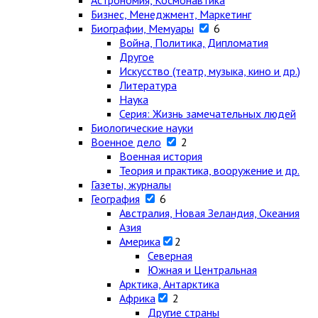
Астрономия, Космонавтика
Бизнес, Менеджмент, Маркетинг
Биографии, Мемуары
6
Война, Политика, Дипломатия
Другое
Искусство (театр, музыка, кино и др.)
Литература
Наука
Серия: Жизнь замечательных людей
Биологические науки
Военное дело
2
Военная история
Теория и практика, вооружение и др.
Газеты, журналы
География
6
Австралия, Новая Зеландия, Океания
Азия
Америка
2
Северная
Южная и Центральная
Арктика, Антарктика
Африка
2
Другие страны