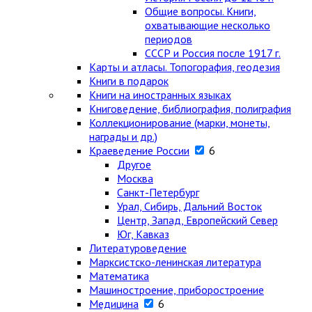
Общие вопросы. Книги,
охватывающие несколько
периодов
СССР и Россия после 1917 г.
Карты и атласы. Топогорафия, геодезия
Книги в подарок
Книги на иностранных языках
Книговедение, библиография, полиграфия
Коллекционирование (марки, монеты,
награды и др.)
Краеведение России
6
Другое
Москва
Санкт-Петербург
Урал, Сибирь, Дальний Восток
Центр, Запад, Европейский Север
Юг, Кавказ
Литературоведение
Марксистско-ленинская литература
Математика
Машиностроение, приборостроение
Медицина
6