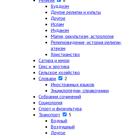
Религия
8
Буддизм
Другие религии и культы
Другое
Ислам
Иудаизм
Магия, оккультизм, астрология
Религиоведение, история религии,
атеизм
Христианство
Сатира и юмор
Секс и эротика
Сельское хозяйство
Словари
2
Иностранных языков
Энциклопедии, справочники
Собрания сочинений
Социология
Спорт и физкультура
Транспорт
5
Водный
Воздушный
Другое