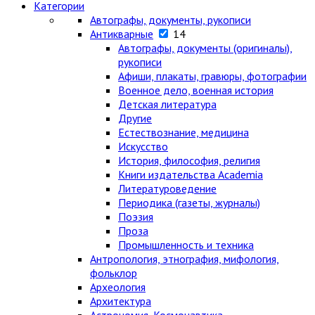
Категории
Автографы, документы, рукописи
Антикварные
14
Автографы, документы (оригиналы),
рукописи
Афиши, плакаты, гравюры, фотографии
Военное дело, военная история
Детская литература
Другие
Естествознание, медицина
Искусство
История, философия, религия
Книги издательства Academia
Литературоведение
Периодика (газеты, журналы)
Поэзия
Проза
Промышленность и техника
Антропология, этнография, мифология,
фольклор
Археология
Архитектура