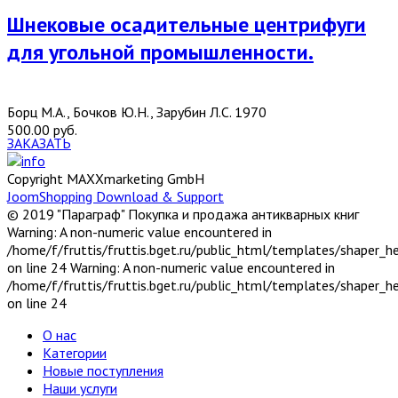
Шнековые осадительные центрифуги
для угольной промышленности.
Борц М.А., Бочков Ю.Н., Зарубин Л.С. 1970
500.00 руб.
ЗАКАЗАТЬ
Copyright MAXXmarketing GmbH
JoomShopping Download & Support
© 2019 "Параграф" Покупка и продажа антикварных книг
Warning: A non-numeric value encountered in
/home/f/fruttis/fruttis.bget.ru/public_html/templates/shaper_
on line 24 Warning: A non-numeric value encountered in
/home/f/fruttis/fruttis.bget.ru/public_html/templates/shaper_
on line 24
О нас
Категории
Новые поступления
Наши услуги