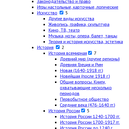
Законодательство и право
Игры настольные, карточные, логические
Искусство
5
Другие виды искусства
Живопись, графика, скульптура
Кино, ТВ, театр
Музыка, ноты, опера, балет, танцы
Теория и история искусства, эстетика
История
2
История всемирная
7
Древний мир (другие регионы)
Древняя Греция и Рим
Новая (1640-1918 гг.)
Новейшая (после 1918 г.)
Общие вопросы. Книги,
охватывающие несколько
периодов
Первобытное общество
Средние века (476-1640 гг.)
История России
5
История России 1240-1700 гг.
История России 1700-1917 гг.
История России до 1240 г.