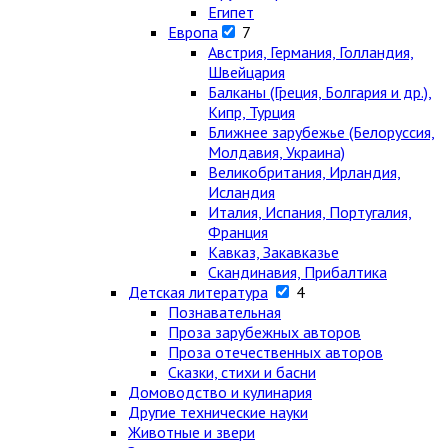
Египет
Европа
7
Австрия, Германия, Голландия,
Швейцария
Балканы (Греция, Болгария и др.),
Кипр, Турция
Ближнее зарубежье (Белоруссия,
Молдавия, Украина)
Великобритания, Ирландия,
Исландия
Италия, Испания, Португалия,
Франция
Кавказ, Закавказье
Скандинавия, Прибалтика
Детская литература
4
Познавательная
Проза зарубежных авторов
Проза отечественных авторов
Сказки, стихи и басни
Домоводство и кулинария
Другие технические науки
Животные и звери