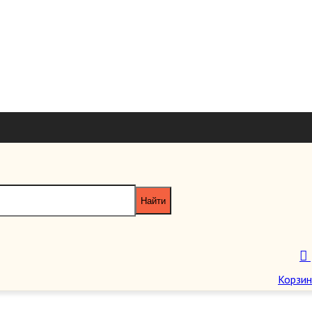
+7 926 7851
+7 495 953 6
paragraf-book@yandex
Пн-Пт 11:00 - 20:00 Сб-Вс 12:00 - 18
Корзин