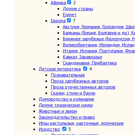
Африка
2
Другие страны
Египет
Европа
7
Австрия, Германия, Голландия, Шв
Балканы (Греция, Болгария и др.), К
Ближнее зарубежье (Белоруссия, М
Великобритания, Ирландия, Ислан
Италия, Испания, Португалия, Фра
Кавказ, Закавказье
Скандинавия, Прибалтика
Детская литература
4
Познавательная
Проза зарубежных авторов
Проза отечественных авторов
Сказки, стихи и басни
Домоводство и кулинария
Другие технические науки
Животные и звери
Законодательство и право
Игры настольные, карточные, логические
Искусство
5