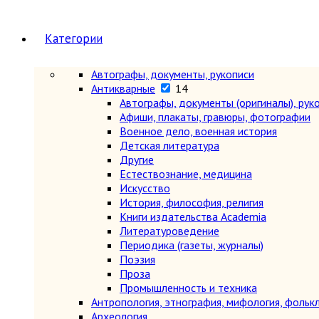
Категории
Автографы, документы, рукописи
Антикварные
14
Автографы, документы (оригиналы), рук
Афиши, плакаты, гравюры, фотографии
Военное дело, военная история
Детская литература
Другие
Естествознание, медицина
Искусство
История, философия, религия
Книги издательства Academia
Литературоведение
Периодика (газеты, журналы)
Поэзия
Проза
Промышленность и техника
Антропология, этнография, мифология, фольк
Археология