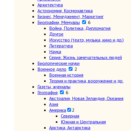
Архитектура
Астрономия, Космонавтика
Бизнес, Менеджмент, Маркетинг
Биографии, Мемуары
6
Война, Политика, Дипломатия
Другое
Искусство (театр, музыка, кино и др.)
Литература
Наука
Серия: Жизнь замечательных людей
Биологические науки
Военное дело
2
Военная история
Теория и практика, вооружение и др.
Газеты, журналы
География
6
Австралия, Новая Зеландия, Океания
Азия
Америка
2
Северная
Южная и Центральная
Арктика, Антарктика