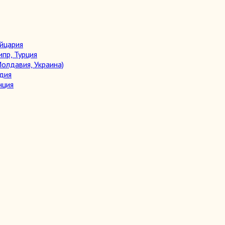
ейцария
ипр, Турция
олдавия, Украина)
дия
нция