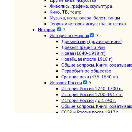
Другие виды искусства
Живопись, графика, скульптура
Кино, ТВ, театр
Музыка, ноты, опера, балет, танцы
Теория и история искусства, эстетика
История
2
История всемирная
7
Древний мир (другие регионы)
Древняя Греция и Рим
Новая (1640-1918 гг.)
Новейшая (после 1918 г.)
Общие вопросы. Книги, охватыва
Первобытное общество
Средние века (476-1640 гг.)
История России
5
История России 1240-1700 гг.
История России 1700-1917 гг.
История России до 1240 г.
Общие вопросы. Книги, охватыва
СССР и Россия после 1917 г.
Карты и атласы. Топогорафия, геодезия
Книги в подарок
Книги на иностранных языках