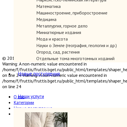
Математика
Машиностроение, приборостроение
Медицина
Металлургия, горное дело
Миниатюрные издания
Мода и красота
Науки о Земле (география, геология и др.)
Огород, сад, растения
© 2019 "Параграф" Покупка и продажа антикварных книг
Отдельные тома многотомных изданий
Warning: A non-numeric value encountered in
Открытки
/home/f/fruttis/fruttis.bget.ru/public_html/templates/shaper_
Охота и рыбалка
Новые поступления
on line 24 Warning: A non-numeric value encountered in
Педагогика
/home/f/fruttis/fruttis.bget.ru/public_html/templates/shaper_
Политология, геополитика, дипломатия
on line 24
Популярная научно-техническая литература
Наши услуги
О нас
Промышленность, производство
Категории
Психология
Новые поступления
Путешествия. Географические открытия
Наши услуги
Религия
Формирование библиотек
Сатира и юмор
Прием книг