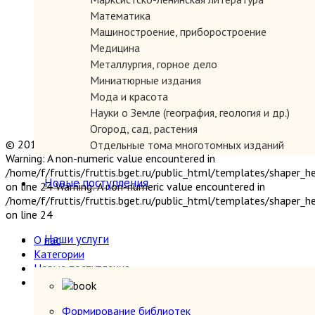
Математика
Машиностроение, приборостроение
Медицина
Металлургия, горное дело
Миниатюрные издания
Мода и красота
Науки о Земле (география, геология и др.)
Огород, сад, растения
© 2019 "Параграф" Покупка и продажа антикварных книг
Отдельные тома многотомных изданий
Warning: A non-numeric value encountered in
Открытки
/home/f/fruttis/fruttis.bget.ru/public_html/templates/shaper_
Охота и рыбалка
Новые поступления
on line 24 Warning: A non-numeric value encountered in
Педагогика
/home/f/fruttis/fruttis.bget.ru/public_html/templates/shaper_
Политология, геополитика, дипломатия
on line 24
Популярная научно-техническая литература
Наши услуги
О нас
Промышленность, производство
Категории
Психология
Новые поступления
Путешествия. Географические открытия
Наши услуги
Религия
Формирование библиотек
Сатира и юмор
Прием книг
Формирование библиотек