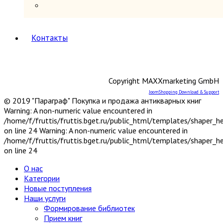
Книги в подарок
Книги на иностранных языках
Книговедение, библиография, полиграфия
Коллекционирование (марки, монеты,
Контакты
награды и др.)
Краеведение России
6
Другое
Москва
Copyright MAXXmarketing GmbH
Санкт-Петербург
JoomShopping Download & Support
Урал, Сибирь, Дальний Восток
© 2019 "Параграф" Покупка и продажа антикварных книг
Центр, Запад, Европейский Север
Warning: A non-numeric value encountered in
Юг, Кавказ
/home/f/fruttis/fruttis.bget.ru/public_html/templates/shaper_
Литературоведение
on line 24 Warning: A non-numeric value encountered in
Марксистско-ленинская литература
/home/f/fruttis/fruttis.bget.ru/public_html/templates/shaper_
Математика
on line 24
Машиностроение, приборостроение
Медицина
6
О нас
Анатомия и физиология
Категории
Другое
Новые поступления
Нетрадиционная (народная,
Наши услуги
восточная, целители)
Формирование библиотек
Психиатрия, нервные болезни
Прием книг