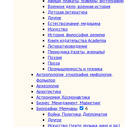
Афиши, плакаты, гравюры, фотографии
Военное дело, военная история
Детская литература
Другие
Естествознание, медицина
Искусство
История, философия, религия
Книги издательства Academia
Литературоведение
Периодика (газеты, журналы)
Поэзия
Проза
Промышленность и техника
Антропология, этнография, мифология,
фольклор
Археология
Архитектура
Астрономия, Космонавтика
Бизнес, Менеджмент, Маркетинг
Биографии, Мемуары
6
Война, Политика, Дипломатия
Другое
Искусство (театр, музыка, кино и др.)