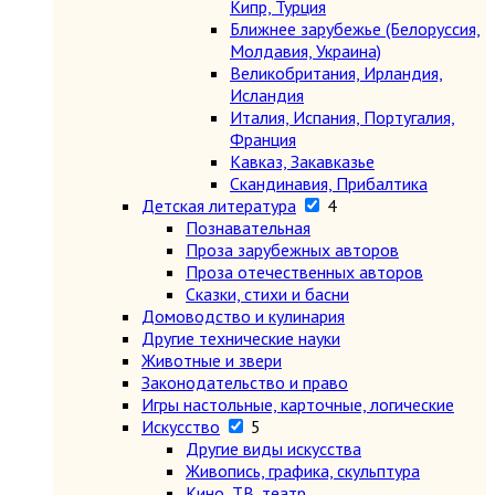
Кипр, Турция
Ближнее зарубежье (Белоруссия,
Молдавия, Украина)
Великобритания, Ирландия,
Исландия
Италия, Испания, Португалия,
Франция
Кавказ, Закавказье
Скандинавия, Прибалтика
Детская литература
4
Познавательная
Проза зарубежных авторов
Проза отечественных авторов
Сказки, стихи и басни
Домоводство и кулинария
Другие технические науки
Животные и звери
Законодательство и право
Игры настольные, карточные, логические
Искусство
5
Другие виды искусства
Живопись, графика, скульптура
Кино, ТВ, театр