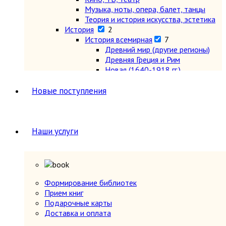
Музыка, ноты, опера, балет, танцы
Теория и история искусства, эстетика
История
2
История всемирная
7
Древний мир (другие регионы)
Древняя Греция и Рим
Новая (1640-1918 гг.)
Новейшая (после 1918 г.)
Общие вопросы. Книги,
Новые поступления
охватывающие несколько
периодов
Первобытное общество
Средние века (476-1640 гг.)
Наши услуги
История России
5
История России 1240-1700 гг.
История России 1700-1917 гг.
История России до 1240 г.
Общие вопросы. Книги,
Формирование библиотек
охватывающие несколько
Прием книг
периодов
Подарочные карты
СССР и Россия после 1917 г.
Доставка и оплата
Карты и атласы. Топогорафия, геодезия