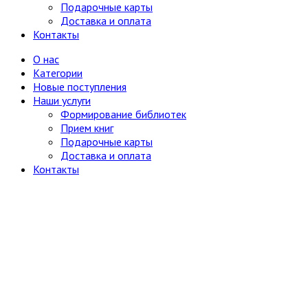
Терапия и инфекционные болезни
Подарочные карты
Хирургия, онкология, травматология,
Доставка и оплата
ортопедия
Контакты
Металлургия, горное дело
Миниатюрные издания
О нас
Мода и красота
Категории
Науки о Земле (география, геология и др.)
Новые поступления
Огород, сад, растения
Наши услуги
Отдельные тома многотомных изданий
Формирование библиотек
Открытки
Прием книг
Охота и рыбалка
Подарочные карты
Педагогика
Доставка и оплата
Политология, геополитика, дипломатия
Контакты
Популярная научно-техническая литература
Промышленность, производство
Психология
Путешествия. Географические открытия
Религия
8
Буддизм
Другие религии и культы
Другое
Ислам
Иудаизм