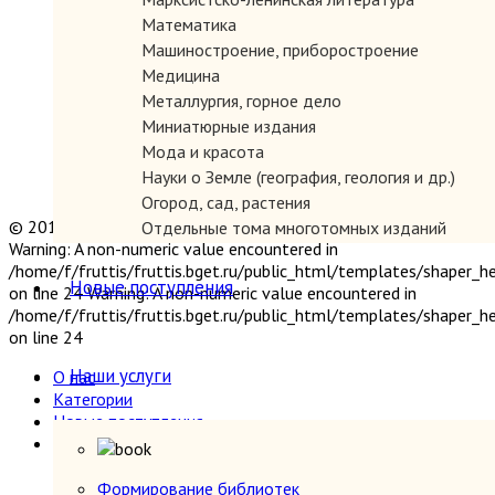
Математика
Машиностроение, приборостроение
Медицина
Металлургия, горное дело
Миниатюрные издания
Мода и красота
Науки о Земле (география, геология и др.)
Огород, сад, растения
© 2019 "Параграф" Покупка и продажа антикварных книг
Отдельные тома многотомных изданий
Warning: A non-numeric value encountered in
Открытки
/home/f/fruttis/fruttis.bget.ru/public_html/templates/shaper_
Охота и рыбалка
Новые поступления
on line 24 Warning: A non-numeric value encountered in
Педагогика
/home/f/fruttis/fruttis.bget.ru/public_html/templates/shaper_
Политология, геополитика, дипломатия
on line 24
Популярная научно-техническая литература
Наши услуги
О нас
Промышленность, производство
Категории
Психология
Новые поступления
Путешествия. Географические открытия
Наши услуги
Религия
Формирование библиотек
Сатира и юмор
Прием книг
Формирование библиотек