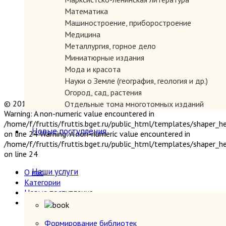
Математика
Машиностроение, приборостроение
Медицина
Металлургия, горное дело
Миниатюрные издания
Мода и красота
Науки о Земле (география, геология и др.)
Огород, сад, растения
© 2019 "Параграф" Покупка и продажа антикварных книг
Отдельные тома многотомных изданий
Warning: A non-numeric value encountered in
Открытки
/home/f/fruttis/fruttis.bget.ru/public_html/templates/shaper_
Охота и рыбалка
Новые поступления
on line 24 Warning: A non-numeric value encountered in
Педагогика
/home/f/fruttis/fruttis.bget.ru/public_html/templates/shaper_
Политология, геополитика, дипломатия
on line 24
Популярная научно-техническая литература
Наши услуги
О нас
Промышленность, производство
Категории
Психология
Новые поступления
Путешествия. Географические открытия
Наши услуги
Религия
Формирование библиотек
Сатира и юмор
Прием книг
Формирование библиотек