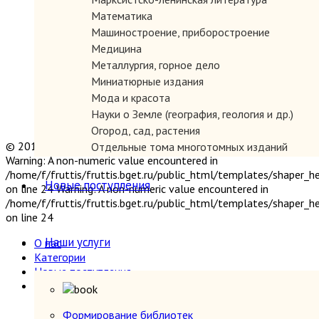
Математика
Машиностроение, приборостроение
Медицина
Металлургия, горное дело
Миниатюрные издания
Мода и красота
Науки о Земле (география, геология и др.)
Огород, сад, растения
© 2019 "Параграф" Покупка и продажа антикварных книг
Отдельные тома многотомных изданий
Warning: A non-numeric value encountered in
Открытки
/home/f/fruttis/fruttis.bget.ru/public_html/templates/shaper_
Охота и рыбалка
Новые поступления
on line 24 Warning: A non-numeric value encountered in
Педагогика
/home/f/fruttis/fruttis.bget.ru/public_html/templates/shaper_
Политология, геополитика, дипломатия
on line 24
Популярная научно-техническая литература
Наши услуги
О нас
Промышленность, производство
Категории
Психология
Новые поступления
Путешествия. Географические открытия
Наши услуги
Религия
Формирование библиотек
Сатира и юмор
Прием книг
Формирование библиотек