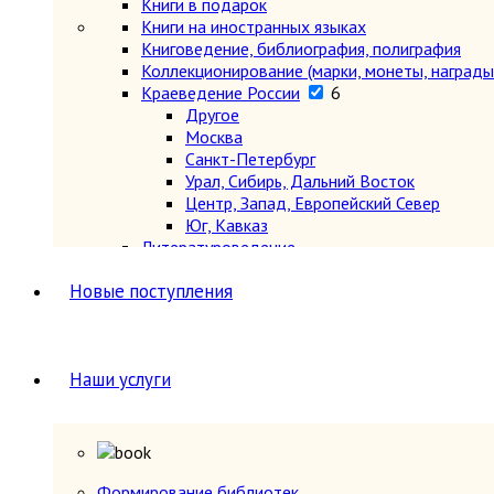
Книги в подарок
Книги на иностранных языках
Книговедение, библиография, полиграфия
Коллекционирование (марки, монеты, награды 
Краеведение России
6
Другое
Москва
Санкт-Петербург
Урал, Сибирь, Дальний Восток
Центр, Запад, Европейский Север
Юг, Кавказ
Литературоведение
Марксистско-ленинская литература
Новые поступления
Математика
Машиностроение, приборостроение
Медицина
6
Анатомия и физиология
Наши услуги
Другое
Нетрадиционная (народная, восточная, 
Психиатрия, нервные болезни
Терапия и инфекционные болезни
Хирургия, онкология, травматология, ор
Металлургия, горное дело
Формирование библиотек