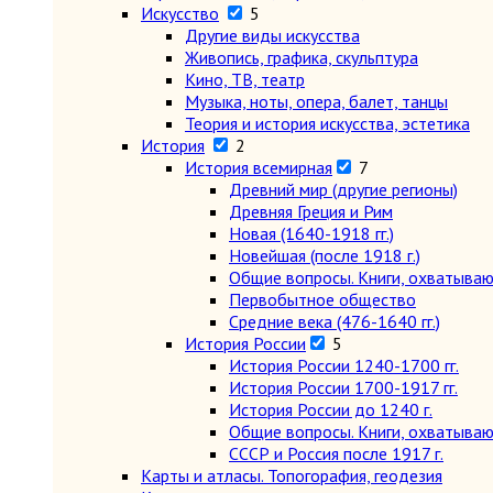
Искусство
5
Другие виды искусства
Живопись, графика, скульптура
Кино, ТВ, театр
Музыка, ноты, опера, балет, танцы
Теория и история искусства, эстетика
История
2
История всемирная
7
Древний мир (другие регионы)
Древняя Греция и Рим
Новая (1640-1918 гг.)
Новейшая (после 1918 г.)
Общие вопросы. Книги, охватыва
Первобытное общество
Средние века (476-1640 гг.)
История России
5
История России 1240-1700 гг.
История России 1700-1917 гг.
История России до 1240 г.
Общие вопросы. Книги, охватыва
СССР и Россия после 1917 г.
Карты и атласы. Топогорафия, геодезия