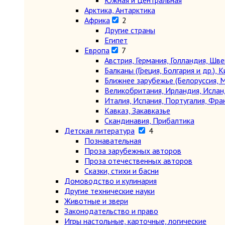
Южная и Центральная
Арктика, Антарктика
Африка
2
Другие страны
Египет
Европа
7
Австрия, Германия, Голландия, Шв
Балканы (Греция, Болгария и др.), К
Ближнее зарубежье (Белоруссия, М
Великобритания, Ирландия, Ислан
Италия, Испания, Португалия, Фра
Кавказ, Закавказье
Скандинавия, Прибалтика
Детская литература
4
Познавательная
Проза зарубежных авторов
Проза отечественных авторов
Сказки, стихи и басни
Домоводство и кулинария
Другие технические науки
Животные и звери
Законодательство и право
Игры настольные, карточные, логические