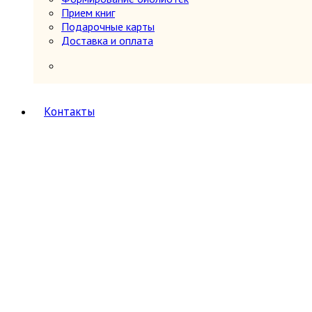
Миниатюрные издания
Прием книг
Мода и красота
Подарочные карты
Науки о Земле (география, геология и др.)
Доставка и оплата
Огород, сад, растения
Отдельные тома многотомных изданий
Открытки
Охота и рыбалка
Педагогика
Контакты
Политология, геополитика, дипломатия
Популярная научно-техническая литература
Промышленность, производство
Медицина
Психология
Путешествия. Географические открытия
Религия
8
Буддизм
Другие религии и культы
Другое
Анатомия и физиология
Ислам
Иудаизм
Магия, оккультизм, астрология
Религиоведение, история религии, атеи
Христианство