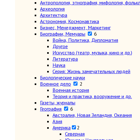
Антропология, этнография, мифология, фольк
Археология
Архитектура
Астрономия, Космонавтика
Бизнес, Менеджмент, Маркетинг
Биографии, Мемуары
6
Война, Политика, Дипломатия
Другое
Искусство (театр, музыка, кино и др.)
Литература
Наука
Серия: Жизнь замечательных людей
Биологические науки
Военное дело
2
Военная история
Теория и практика, вооружение и др.
Газеты, журналы
География
6
Австралия, Новая Зеландия, Океания
Азия
Америка
2
Северная