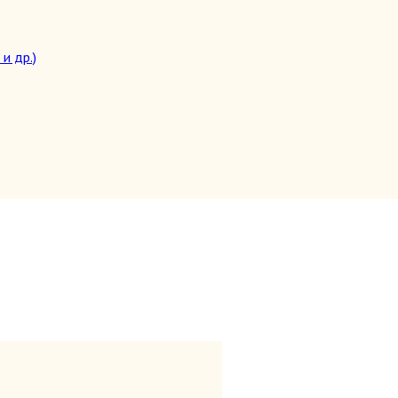
и др.)
целители)
топедия