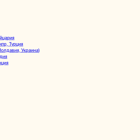
ейцария
ипр, Турция
олдавия, Украина)
дия
нция