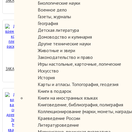
ЗАКАЗАТЬ
Биологические науки
Военное дело
Газеты, журналы
География
Древняя книга времени
Детская литература
Утраченные коды времени
Домоводство и кулинария
племени Майя 90 раскладов
Другие технические науки
часть 3.
Животные и звери
400.00 руб.
Законодательство и право
Игры настольные, карточные, логические
ЗАКАЗАТЬ
Искусство
История
Карты и атласы. Топогорафия, геодезия
Книги в подарок
Древняя книга времени.
Книги на иностранных языках
Карта вашего имени и
Книговедение, библиография, полиграфия
скрытая в нем древняя
Коллекционирование (марки, монеты, награды 
символика Звезда магии.
Краеведение России
500.00 руб.
Мистические квадраты.
Литературоведение
Часть 5
Марксистско-ленинская литература