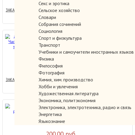
Секс и эротика
Сельское хозяйство
ЗАКАЗАТЬ
Словари
Собрания сочинений
Социология
Древо Жизни. Часть первая.
Спорт и физкультура
Кто ты,человек?
Транспорт
Учебники и самоучители иностранных языков
Физика
200.00 руб.
Философия
Фотография
Химия, хим. производство
ЗАКАЗАТЬ
Хобби и увлечения
Художественная литература
Экономика, политэкономия
Другая реальность.
Электроника, электротехника, радио и связь
Энергетика
Языкознание
200.00 руб.