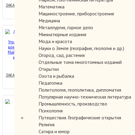
ЗАКАЗАТЬ
Математика
Машиностроение, приборостроение
Медицина
Металлургия, горное дело
Древняя книга времени.
Миниатюрные издания
Утраченные коды времени
Мода и красота
племени Майя. Толкование
Науки о Земле (география, геология и др.)
карт. часть 2
Огород, сад, растения
900.00 руб.
Отдельные тома многотомных изданий
Открытки
ЗАКАЗАТЬ
Охота и рыбалка
Педагогика
Политология, геополитика, дипломатия
Популярная научно-техническая литература
Древняя мудрость.
Промышленность, производство
Психология
Путешествия. Географические открытия
Религия
200.00 руб.
Сатира и юмор