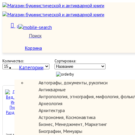
0
Магия, оккультизм, астрология
Поиск
О нас
Корзина
Количество:
Сортировка:
Категории
Автографы, документы, рукописи
Антикварные
Древние тексты Вед. Мифы
Антропология, этнография, мифология, фольк
Древней Индии. Сканда
Археология
Пурана. Книга 1. Раздел 2.
Архитектура
Главы 7-13
Астрономия, Космонавтика
200.00 руб.
Бизнес, Менеджмент, Маркетинг
Биографии, Мемуары