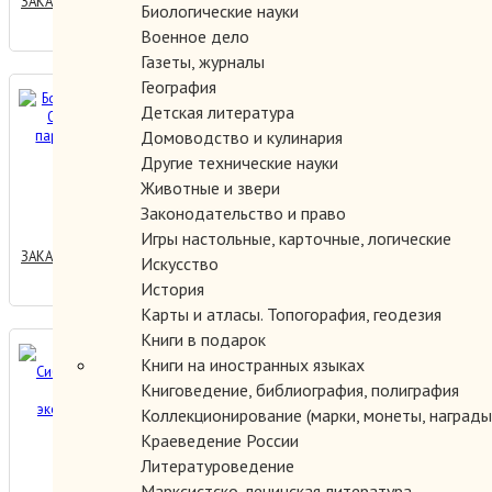
ЗАКАЗАТЬ
Биологические науки
Военное дело
Газеты, журналы
География
Борьба с ветром:
Детская литература
Обтекаемые паровозы мира.
Домоводство и кулинария
Другие технические науки
Животные и звери
400.00 руб.
Законодательство и право
Игры настольные, карточные, логические
ЗАКАЗАТЬ
Искусство
История
Карты и атласы. Топогорафия, геодезия
Книги в подарок
Великий Сибирский путь.
Книги на иностранных языках
Историко-экономический
Книговедение, библиография, полиграфия
очерк.
Коллекционирование (марки, монеты, награды 
Краеведение России
500.00 руб.
Литературоведение
Марксистско-ленинская литература