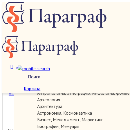
Железная дорога и метро
О нас
Количество:
Сортировка:
Категории
0
Поиск
Автографы, документы, рукописи
Антикварные
Атлас схем железных дорог
Корзина
Антропология, этнография, мифология, фольк
СССР.
Археология
Архитектура
Астрономия, Космонавтика
100.00 руб.
Бизнес, Менеджмент, Маркетинг
Биографии, Мемуары