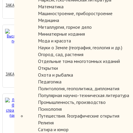
ЗАКАЗАТЬ
Математика
Машиностроение, приборостроение
Медицина
Металлургия, горное дело
Высокоскоростные поезда
Миниатюрные издания
мира.
Мода и красота
Науки о Земле (география, геология и др.)
Огород, сад, растения
400.00 руб.
Отдельные тома многотомных изданий
Открытки
ЗАКАЗАТЬ
Охота и рыбалка
Педагогика
Политология, геополитика, дипломатия
Популярная научно-техническая литература
Движущая сила.
Промышленность, производство
Фотоальбом-справочник.
Психология
Первые паровозы мира.
Путешествия. Географические открытия
Религия
3000.00 руб.
Сатира и юмор