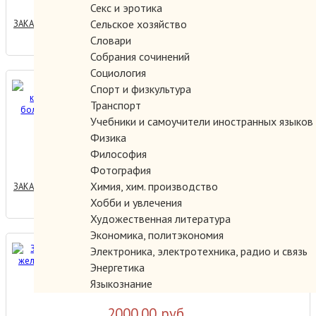
Секс и эротика
Сельское хозяйство
ЗАКАЗАТЬ
Словари
Собрания сочинений
Социология
Дорожная клиническая
Спорт и физкультура
больница СКЖД. 1911-2001
Транспорт
Учебники и самоучители иностранных языков
Физика
250.00 руб.
Философия
Фотография
Химия, хим. производство
ЗАКАЗАТЬ
Хобби и увлечения
Художественная литература
Экономика, политэкономия
Забайкальская железная
Электроника, электротехника, радио и связь
дорога.
Энергетика
Языкознание
2000.00 руб.