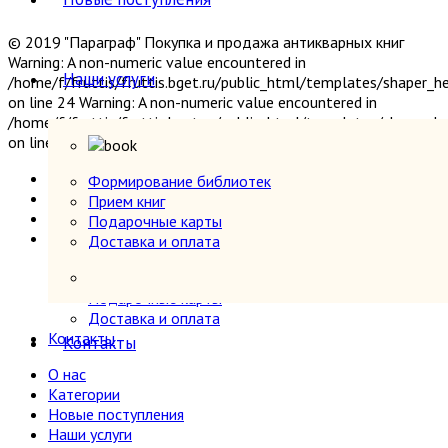
© 2019 "Параграф" Покупка и продажа антикварных книг
Warning: A non-numeric value encountered in
Наши услуги
/home/f/fruttis/fruttis.bget.ru/public_html/templates/shaper_
on line 24 Warning: A non-numeric value encountered in
/home/f/fruttis/fruttis.bget.ru/public_html/templates/shaper_
on line 24
О нас
Формирование библиотек
Категории
Прием книг
Новые поступления
Подарочные карты
Наши услуги
Доставка и оплата
Формирование библиотек
Прием книг
Подарочные карты
Доставка и оплата
Контакты
Контакты
О нас
Категории
Новые поступления
Наши услуги