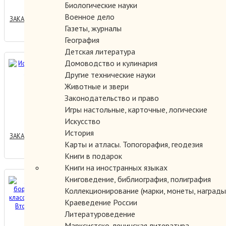
Биологические науки
Военное дело
ЗАКАЗАТЬ
Газеты, журналы
География
Детская литература
История Италии в 3-х
Домоводство и кулинария
Другие технические науки
томах.
Животные и звери
Законодательство и право
1500.00 руб.
Игры настольные, карточные, логические
Искусство
История
ЗАКАЗАТЬ
Карты и атласы. Топогорафия, геодезия
Книги в подарок
Книги на иностранных языках
Книговедение, библиография, полиграфия
Положение и борьба
Коллекционирование (марки, монеты, награды 
рабочего класса Италии
Краеведение России
после Второй мировой
Литературоведение
войны.
Марксистско-ленинская литература