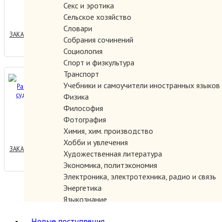
Секс и эротика
600.00 руб.
Сельское хозяйство
Словари
ЗАКАЗАТЬ
Собрания сочинений
Социология
Спорт и физкультура
Транспорт
Французы. Размышления о
Учебники и самоучители иностранных языков
судьбе народа.
Физика
Философия
Фотография
300.00 руб.
Химия, хим. производство
Хобби и увлечения
ЗАКАЗАТЬ
Художественная литература
Экономика, политэкономия
Электроника, электротехника, радио и связь
Энергетика
Языкознание
Новые поступления