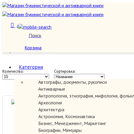
0
Италия, Испания, Португалия,
Поиск
О нас
Франция
Корзина
Категории
Количество:
Сортировка:
Автографы, документы, рукописи
Антикварные
Антропология, этнография, мифология, фольк
Археология
Барселона.
Архитектура
Астрономия, Космонавтика
Бизнес, Менеджмент, Маркетинг
200.00 руб.
Биографии, Мемуары