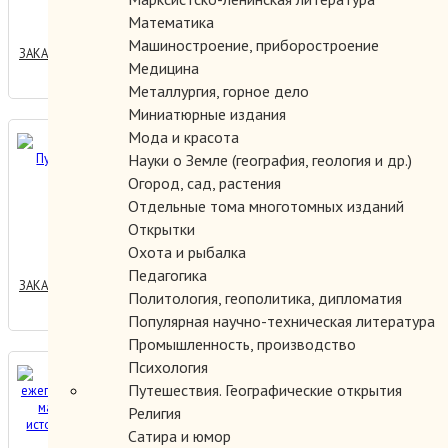
350.00 руб.
Математика
Машиностроение, приборостроение
ЗАКАЗАТЬ
Медицина
Металлургия, горное дело
Миниатюрные издания
Мода и красота
Рим. Путеводитель.
Науки о Земле (география, геология и др.)
Огород, сад, растения
Отдельные тома многотомных изданий
Открытки
300.00 руб.
Охота и рыбалка
Педагогика
ЗАКАЗАТЬ
Политология, геополитика, дипломатия
Популярная научно-техническая литература
Промышленность, производство
Психология
Французский ежегодник.
Путешествия. Географические открытия
Статьи и материалы по
Религия
истории Франции. 1965
Сатира и юмор