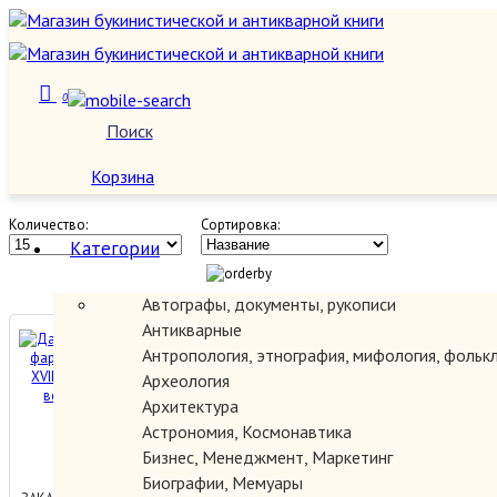
0
Другие виды искусства
Поиск
О нас
Корзина
Количество:
Сортировка:
Категории
Автографы, документы, рукописи
Антикварные
Дальневосточный фарфор в
Антропология, этнография, мифология, фольк
России. XVIII — начало XX
Археология
века. Каталог выставки.
Архитектура
Астрономия, Космонавтика
1500.00 руб.
Бизнес, Менеджмент, Маркетинг
Биографии, Мемуары