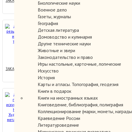
ЗАКАЗАТЬ
Биологические науки
Военное дело
Газеты, журналы
География
Декоративная резьба:
Детская литература
Материалы, инструменты,
Домоводство и кулинария
технология, изделия.
Другие технические науки
Животные и звери
150.00 руб.
Законодательство и право
Игры настольные, карточные, логические
ЗАКАЗАТЬ
Искусство
История
Карты и атласы. Топогорафия, геодезия
Книги в подарок
Декоративно-прикладное
Книги на иностранных языках
искусство Великого
Книговедение, библиография, полиграфия
Новгорода. Художественный
Коллекционирование (марки, монеты, награды 
металл XI- XV века.
Краеведение России
1400.00 руб.
Литературоведение
Марксистско-ленинская литература