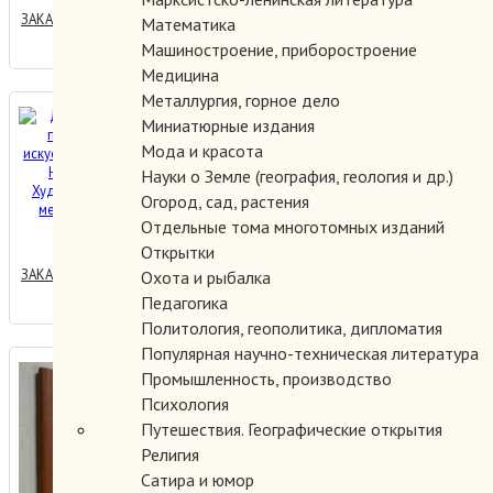
ЗАКАЗАТЬ
Математика
Машиностроение, приборостроение
Медицина
Металлургия, горное дело
Декоративно-прикладное
Миниатюрные издания
искусство Великого
Мода и красота
Новгорода. Художественный
Науки о Земле (география, геология и др.)
металл XVI-XVII веков
Огород, сад, растения
5000.00 руб.
Отдельные тома многотомных изданий
Открытки
ЗАКАЗАТЬ
Охота и рыбалка
Педагогика
Политология, геополитика, дипломатия
Популярная научно-техническая литература
Декоративно-прикладное
Промышленность, производство
искусство Советского
Психология
Азербайджана.
Путешествия. Географические открытия
Религия
400.00 руб.
Сатира и юмор