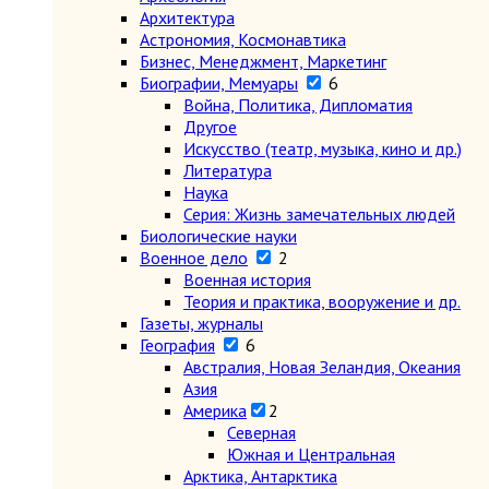
Архитектура
Астрономия, Космонавтика
Бизнес, Менеджмент, Маркетинг
Биографии, Мемуары
6
Война, Политика, Дипломатия
Другое
Искусство (театр, музыка, кино и др.)
Литература
Наука
Серия: Жизнь замечательных людей
Биологические науки
Военное дело
2
Военная история
Теория и практика, вооружение и др.
Газеты, журналы
География
6
Австралия, Новая Зеландия, Океания
Азия
Америка
2
Северная
Южная и Центральная
Арктика, Антарктика