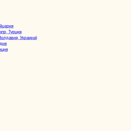
ейцария
ипр, Турция
олдавия, Украина)
дия
нция