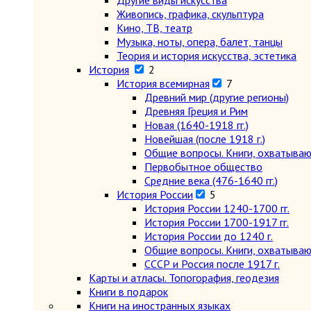
Другие виды искусства
Живопись, графика, скульптура
Кино, ТВ, театр
Музыка, ноты, опера, балет, танцы
Теория и история искусства, эстетика
История
2
История всемирная
7
Древний мир (другие регионы)
Древняя Греция и Рим
Новая (1640-1918 гг.)
Новейшая (после 1918 г.)
Общие вопросы. Книги, охватыва
Первобытное общество
Средние века (476-1640 гг.)
История России
5
История России 1240-1700 гг.
История России 1700-1917 гг.
История России до 1240 г.
Общие вопросы. Книги, охватыва
СССР и Россия после 1917 г.
Карты и атласы. Топогорафия, геодезия
Книги в подарок
Книги на иностранных языках