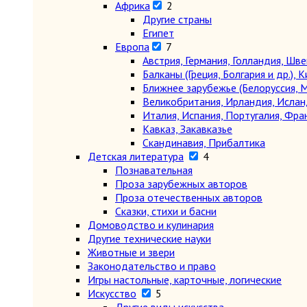
Африка
2
Другие страны
Египет
Европа
7
Австрия, Германия, Голландия, Шв
Балканы (Греция, Болгария и др.), К
Ближнее зарубежье (Белоруссия, М
Великобритания, Ирландия, Ислан
Италия, Испания, Португалия, Фра
Кавказ, Закавказье
Скандинавия, Прибалтика
Детская литература
4
Познавательная
Проза зарубежных авторов
Проза отечественных авторов
Сказки, стихи и басни
Домоводство и кулинария
Другие технические науки
Животные и звери
Законодательство и право
Игры настольные, карточные, логические
Искусство
5