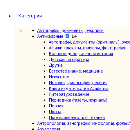
Категории
Автографы, документы, рукописи
Антикварные
14
Автографы, документы (оригиналы), рук
Афиши, плакаты, гравюры, фотографии
Военное дело, военная история
Детская литература
Другие
Естествознание, медицина
Искусство
История, философия, религия
Книги издательства Academia
Литературоведение
Периодика (газеты, журналы)
Поэзия
Проза
Промышленность и техника
Антропология, этнография, мифология, фольк
Археология