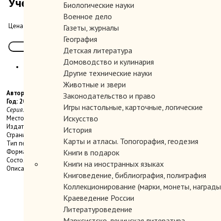
Учение десяти сфирот. Часть 1.
Биологические науки
Военное дело
1750.00 руб.
Цена:
Газеты, журналы
География
Детская литература
Домоводство и кулинария
Другие технические науки
Животные и звери
Автор: Лайтман Михаэль.
Законодательство и право
Год: 2009
Игры настольные, карточные, логические
Серия: Международная Академия Каббалы.
Искусство
Место издания: М.
Издательство: НФ ИПИ.
История
Страниц: 416 с.
Карты и атласы. Топогорафия, геодезия
Тип переплета: Твердый
Формат книги: Стандартный
Книги в подарок
Состояние: Очень хорошее.
Книги на иностранных языках
Описание:
Книговедение, библиография, полиграфия
Коллекционирование (марки, монеты, награды 
Краеведение России
Литературоведение
Марксистско-ленинская литература