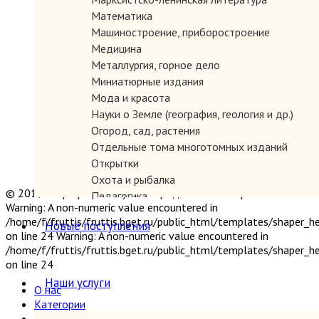
Математика
Машиностроение, приборостроение
Медицина
Металлургия, горное дело
Миниатюрные издания
Мода и красота
Науки о Земле (география, геология и др.)
Огород, сад, растения
Отдельные тома многотомных изданий
Открытки
Охота и рыбалка
© 2019 "Параграф" Покупка и продажа антикварных книг
Педагогика
Warning: A non-numeric value encountered in
Политология, геополитика, дипломатия
/home/f/fruttis/fruttis.bget.ru/public_html/templates/shaper_
Новые поступления
Популярная научно-техническая литература
on line 24 Warning: A non-numeric value encountered in
Промышленность, производство
/home/f/fruttis/fruttis.bget.ru/public_html/templates/shaper_
Психология
on line 24
Путешествия. Географические открытия
Наши услуги
О нас
Религия
Категории
Сатира и юмор
Новые поступления