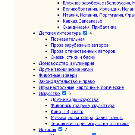
Ближнее зарубежье (Белоруссия, М
Великобритания, Ирландия, Ислан
Италия, Испания, Португалия, Фра
Кавказ, Закавказье
Скандинавия, Прибалтика
Детская литература
4
Познавательная
Проза зарубежных авторов
Проза отечественных авторов
Сказки, стихи и басни
Домоводство и кулинария
Другие технические науки
Животные и звери
Законодательство и право
Игры настольные, карточные, логические
Искусство
5
Другие виды искусства
Живопись, графика, скульптура
Кино, ТВ, театр
Музыка, ноты, опера, балет, танцы
Теория и история искусства, эстетика
История
2