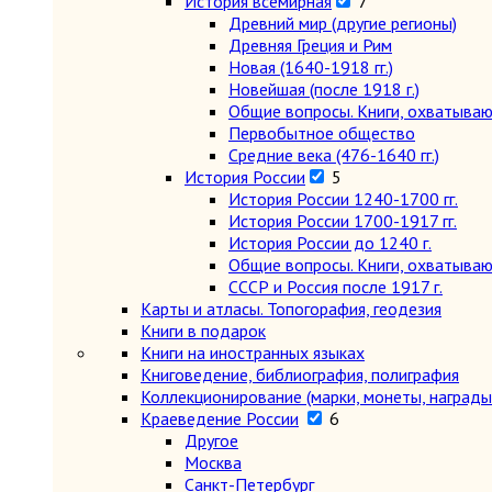
История всемирная
7
Древний мир (другие регионы)
Древняя Греция и Рим
Новая (1640-1918 гг.)
Новейшая (после 1918 г.)
Общие вопросы. Книги, охватыва
Первобытное общество
Средние века (476-1640 гг.)
История России
5
История России 1240-1700 гг.
История России 1700-1917 гг.
История России до 1240 г.
Общие вопросы. Книги, охватыва
СССР и Россия после 1917 г.
Карты и атласы. Топогорафия, геодезия
Книги в подарок
Книги на иностранных языках
Книговедение, библиография, полиграфия
Коллекционирование (марки, монеты, награды 
Краеведение России
6
Другое
Москва
Санкт-Петербург