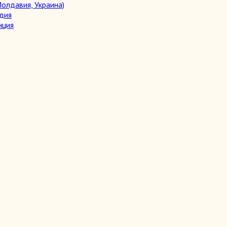
олдавия, Украина)
дия
нция