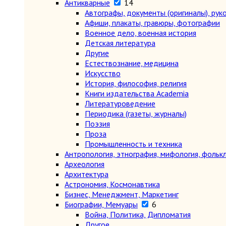
Антикварные
14
Автографы, документы (оригиналы), рук
Афиши, плакаты, гравюры, фотографии
Военное дело, военная история
Детская литература
Другие
Естествознание, медицина
Искусство
История, философия, религия
Книги издательства Academia
Литературоведение
Периодика (газеты, журналы)
Поэзия
Проза
Промышленность и техника
Антропология, этнография, мифология, фольк
Археология
Архитектура
Астрономия, Космонавтика
Бизнес, Менеджмент, Маркетинг
Биографии, Мемуары
6
Война, Политика, Дипломатия
Другое