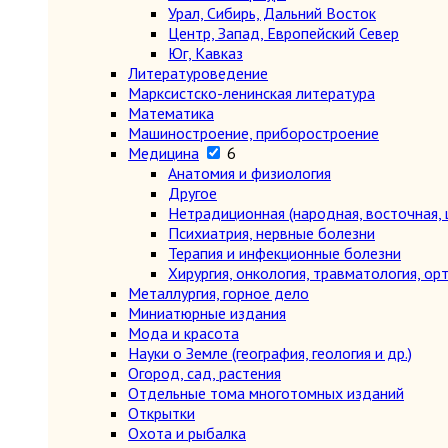
Урал, Сибирь, Дальний Восток
Центр, Запад, Европейский Север
Юг, Кавказ
Литературоведение
Марксистско-ленинская литература
Математика
Машиностроение, приборостроение
Медицина
6
Анатомия и физиология
Другое
Нетрадиционная (народная, восточная, 
Психиатрия, нервные болезни
Терапия и инфекционные болезни
Хирургия, онкология, травматология, ор
Металлургия, горное дело
Миниатюрные издания
Мода и красота
Науки о Земле (география, геология и др.)
Огород, сад, растения
Отдельные тома многотомных изданий
Открытки
Охота и рыбалка