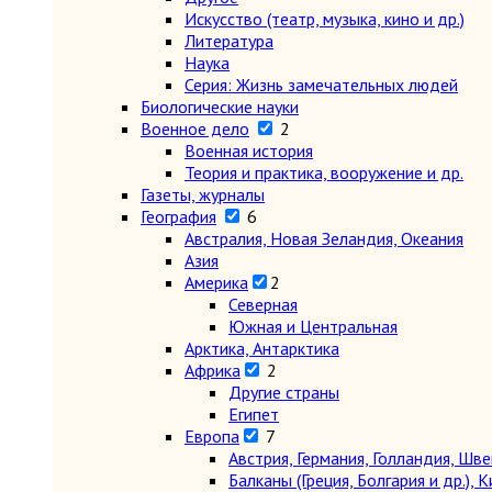
Искусство (театр, музыка, кино и др.)
Литература
Наука
Серия: Жизнь замечательных людей
Биологические науки
Военное дело
2
Военная история
Теория и практика, вооружение и др.
Газеты, журналы
География
6
Австралия, Новая Зеландия, Океания
Азия
Америка
2
Северная
Южная и Центральная
Арктика, Антарктика
Африка
2
Другие страны
Египет
Европа
7
Австрия, Германия, Голландия, Шв
Балканы (Греция, Болгария и др.), К