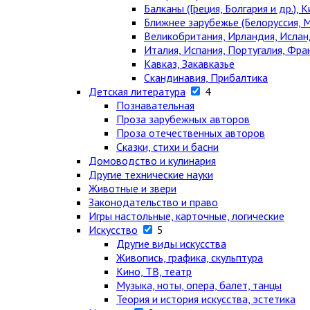
Балканы (Греция, Болгария и др.), К
Ближнее зарубежье (Белоруссия, М
Великобритания, Ирландия, Ислан
Италия, Испания, Португалия, Фра
Кавказ, Закавказье
Скандинавия, Прибалтика
Детская литература
4
Познавательная
Проза зарубежных авторов
Проза отечественных авторов
Сказки, стихи и басни
Домоводство и кулинария
Другие технические науки
Животные и звери
Законодательство и право
Игры настольные, карточные, логические
Искусство
5
Другие виды искусства
Живопись, графика, скульптура
Кино, ТВ, театр
Музыка, ноты, опера, балет, танцы
Теория и история искусства, эстетика