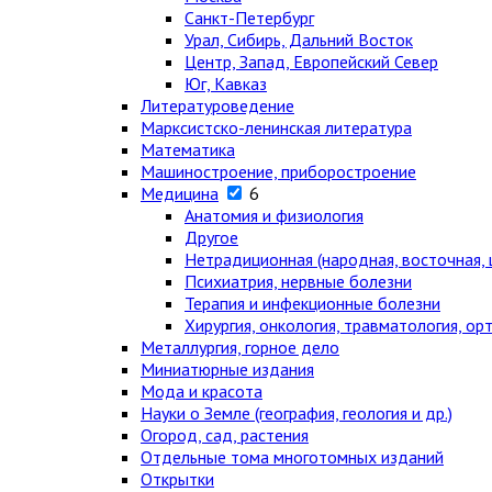
Санкт-Петербург
Урал, Сибирь, Дальний Восток
Центр, Запад, Европейский Север
Юг, Кавказ
Литературоведение
Марксистско-ленинская литература
Математика
Машиностроение, приборостроение
Медицина
6
Анатомия и физиология
Другое
Нетрадиционная (народная, восточная, 
Психиатрия, нервные болезни
Терапия и инфекционные болезни
Хирургия, онкология, травматология, ор
Металлургия, горное дело
Миниатюрные издания
Мода и красота
Науки о Земле (география, геология и др.)
Огород, сад, растения
Отдельные тома многотомных изданий
Открытки