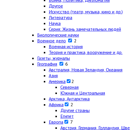
Война, Политика, Дипломатия
Другое
Искусство (театр, музыка, кино и др.)
Литература
Наука
Серия: Жизнь замечательных людей
Биологические науки
Военное дело
2
Военная история
Теория и практика, вооружение и др.
Газеты, журналы
География
6
Австралия, Новая Зеландия, Океания
Азия
Америка
2
Северная
Южная и Центральная
Арктика, Антарктика
Африка
2
Другие страны
Египет
Европа
7
Австрия, Германия, Голландия, Шв