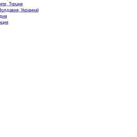
ипр, Турция
олдавия, Украина)
дия
нция