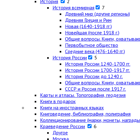
История
2
История всемирная
7
Древний мир (другие регионы)
Древняя Греция и Рим
Новая (1640-1918 гг.)
Новейшая (после 1918 г.)
Общие вопросы. Книги, охватыва
Первобытное общество
Средние века (476-1640 гг.)
История России
5
История России 1240-1700 гг.
История России 1700-1917 гг.
История России до 1240 г.
Общие вопросы. Книги, охватыва
СССР и Россия после 1917 г.
Карты и атласы. Топогорафия, геодезия
Книги в подарок
Книги на иностранных языках
Книговедение, библиография, полиграфия
Коллекционирование (марки, монеты, награды 
Краеведение России
6
Другое
Москва