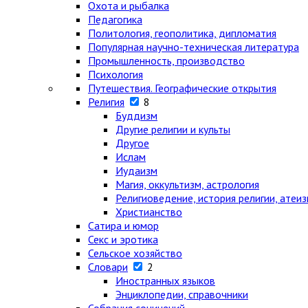
Охота и рыбалка
Педагогика
Политология, геополитика, дипломатия
Популярная научно-техническая литература
Промышленность, производство
Психология
Путешествия. Географические открытия
Религия
8
Буддизм
Другие религии и культы
Другое
Ислам
Иудаизм
Магия, оккультизм, астрология
Религиоведение, история религии, атеи
Христианство
Сатира и юмор
Секс и эротика
Сельское хозяйство
Словари
2
Иностранных языков
Энциклопедии, справочники