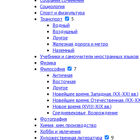
Собрания сочинений
Социология
Спорт и физкультура
Транспорт
5
Водный
Воздушный
Другое
Железная дорога и метро
Наземный
Учебники и самоучители иностранных языков
Физика
Философия
7
Античная
Восточная
Другое
Новейшее время. Западная. (ХХ-ХХI вв.)
Новейшее время. Отечественная. (ХХ-ХХI
Новое время (XVIII-XIX вв.)
Средневековье, Возрождение
Фотография
Химия, хим. производство
Хобби и увлечения
Художественная литература
9