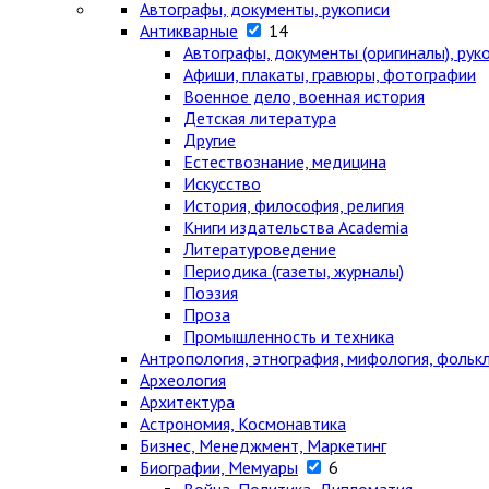
Автографы, документы, рукописи
Антикварные
14
Автографы, документы (оригиналы), рук
Афиши, плакаты, гравюры, фотографии
Военное дело, военная история
Детская литература
Другие
Естествознание, медицина
Искусство
История, философия, религия
Книги издательства Academia
Литературоведение
Периодика (газеты, журналы)
Поэзия
Проза
Промышленность и техника
Антропология, этнография, мифология, фольк
Археология
Архитектура
Астрономия, Космонавтика
Бизнес, Менеджмент, Маркетинг
Биографии, Мемуары
6