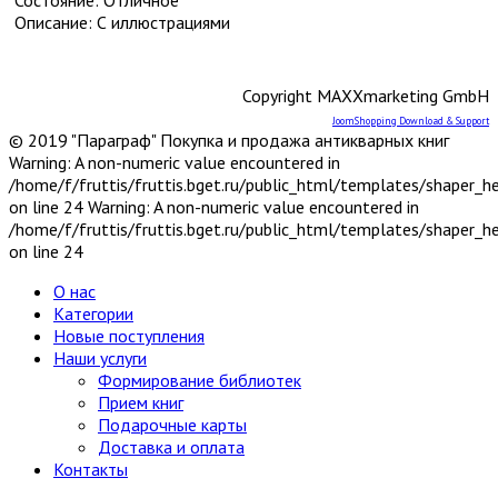
Хобби и увлечения
Описание: С иллюстрациями
Художественная литература
9
Драматургия
Исторические романы
Поэзия XX-XXI вв.
Copyright MAXXmarketing GmbH
Поэзия до XX в.
JoomShopping Download & Support
Приключения
© 2019 "Параграф" Покупка и продажа антикварных книг
Проза
4
Warning: A non-numeric value encountered in
Проза зарубежная XX-XXI вв.
/home/f/fruttis/fruttis.bget.ru/public_html/templates/shaper_
Проза зарубежная до XX в.
on line 24 Warning: A non-numeric value encountered in
Проза отечественная XX-XXI вв.
/home/f/fruttis/fruttis.bget.ru/public_html/templates/shaper_
Проза отечественная до XX в.
on line 24
Серия: Библиотека приключений и
научной фантастики
О нас
Серия: Литературные памятники
Категории
Фантастика
2
Новые поступления
Фантастика зарубежная
Наши услуги
Фантастика отечественная
Формирование библиотек
Экономика, политэкономия
Прием книг
Электроника, электротехника, радио и связь
Подарочные карты
Энергетика
Доставка и оплата
Языкознание
3
Контакты
Другие языки