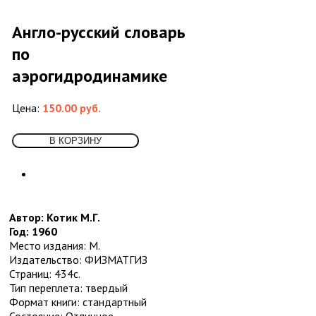
Спорт и физкультура
Транспорт
5
Англо-русский словарь
Водный
Воздушный
по
Другое
аэрогидродинамике
Железная дорога и метро
Наземный
Учебники и самоучители иностранных
Цена:
150.00 руб.
языков
Физика
Философия
7
Античная
Восточная
Другое
Новейшее время. Западная. (ХХ-ХХI
Автор: Котик М.Г.
вв.)
Год: 1960
Новейшее время. Отечественная. (ХХ-
Место издания: М.
ХХI вв.)
Издательство: ФИЗМАТГИЗ
Новое время (XVIII-XIX вв.)
Страниц: 434с.
Средневековье, Возрождение
Тип переплета: твердый
Фотография
Формат книги: стандартный
Химия, хим. производство
Состояние: Отличное