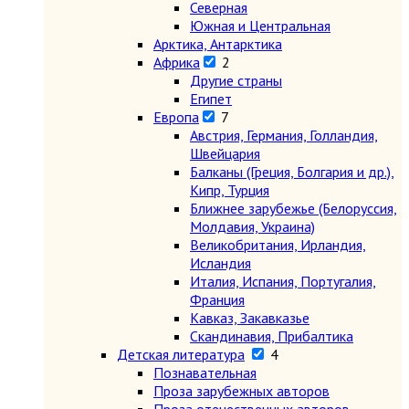
Северная
Южная и Центральная
Арктика, Антарктика
Африка
2
Другие страны
Египет
Европа
7
Австрия, Германия, Голландия,
Швейцария
Балканы (Греция, Болгария и др.),
Кипр, Турция
Ближнее зарубежье (Белоруссия,
Молдавия, Украина)
Великобритания, Ирландия,
Исландия
Италия, Испания, Португалия,
Франция
Кавказ, Закавказье
Скандинавия, Прибалтика
Детская литература
4
Познавательная
Проза зарубежных авторов