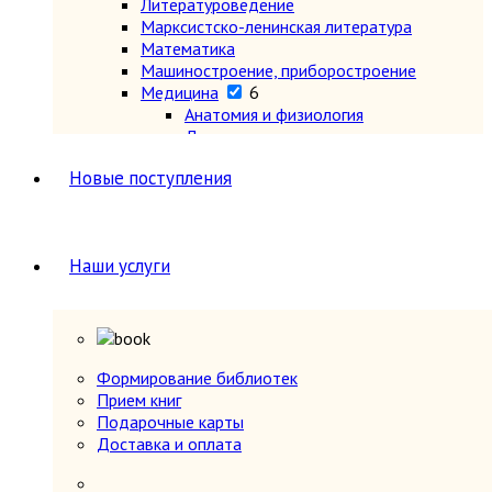
Литературоведение
Марксистско-ленинская литература
Математика
Машиностроение, приборостроение
Медицина
6
Анатомия и физиология
Другое
Нетрадиционная (народная,
Новые поступления
восточная, целители)
Психиатрия, нервные болезни
Терапия и инфекционные болезни
Хирургия, онкология, травматология,
Наши услуги
ортопедия
Металлургия, горное дело
Миниатюрные издания
Мода и красота
Науки о Земле (география, геология и др.)
Формирование библиотек
Огород, сад, растения
Прием книг
Отдельные тома многотомных изданий
Подарочные карты
Открытки
Доставка и оплата
Охота и рыбалка
Педагогика
Политология, геополитика, дипломатия