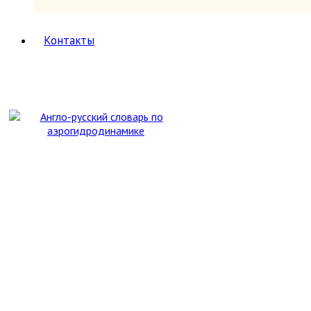
Популярная научно-техническая литература
Промышленность, производство
Психология
Контакты
Путешествия. Географические открытия
Религия
8
Буддизм
Другие религии и культы
Другое
Ислам
Иудаизм
Магия, оккультизм, астрология
Религиоведение, история религии,
атеизм
Христианство
Сатира и юмор
Секс и эротика
Сельское хозяйство
Словари
2
Иностранных языков
Энциклопедии, справочники
Собрания сочинений
Социология