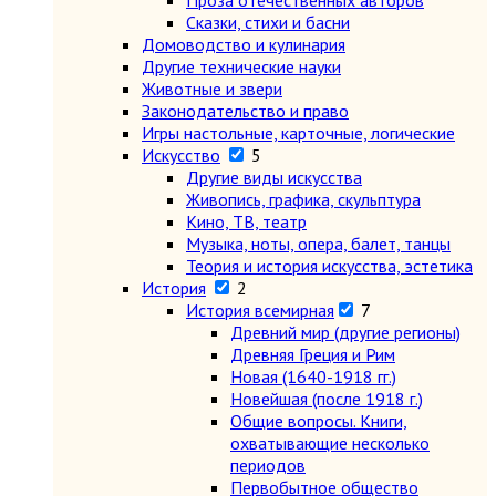
Проза отечественных авторов
Сказки, стихи и басни
Домоводство и кулинария
Другие технические науки
Животные и звери
Законодательство и право
Игры настольные, карточные, логические
Искусство
5
Другие виды искусства
Живопись, графика, скульптура
Кино, ТВ, театр
Музыка, ноты, опера, балет, танцы
Теория и история искусства, эстетика
История
2
История всемирная
7
Древний мир (другие регионы)
Древняя Греция и Рим
Новая (1640-1918 гг.)
Новейшая (после 1918 г.)
Общие вопросы. Книги,
охватывающие несколько
периодов
Первобытное общество