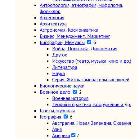
Антропология, этнография, мифология,
фольклор
Археология
Архитектура
Астрономия, Космонавтика
Бизнес, Менеджмент, Маркетинг
Биографии, Мемуары
6
Война, Политика, Дипломатия
Другое
Искусство (театр, музыка, кино и др.)
Литература
Наука
Серия: Жизнь замечательных людей
Биологические науки
Военное дело
2
Военная история
Теория и практика, вооружение и др.
Газеты, журналы
География
6
Австралия, Новая Зеландия, Океания
Азия
Америка
2