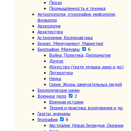
Проза
Промышленность и техника
Антропология, этнография, мифология,
фольклор
Археология
Архитектура
Астрономия, Космонавтика
Бизнес, Менеджмент, Маркетинг
Биографии, Мемуары
6
Война, Политика, Дипломатия
Другое
Искусство (театр, музыка, кино и др.)
Литература
Наука
Серия: Жизнь замечательных людей
Биологические науки
Военное дело
2
Военная история
Теория и практика, вооружение и др.
Газеты, журналы
География
6
Австралия, Новая Зеландия, Океания