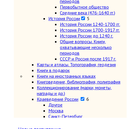
периодов
Первобытное общество
Средние века (476-1640 гг.)
История России
5
История России 1240-1700 гг.
История России 1700-1917 гг.
История России до 1240 г.
Общие вопросы. Книги,
охватывающие несколько
периодов
СССР и Россия после 1917 г.
Карты и атласы. Топогорафия, геодезия
Книги в подарок
Книги на иностранных языках
Книговедение, библиография, полиграфия
Коллекционирование (марки, монеты,
награды и др.)
Краеведение России
6
Другое
Москва
Санкт-Петербург
Урал, Сибирь, Дальний Восток
Центр, Запад, Европейский Север