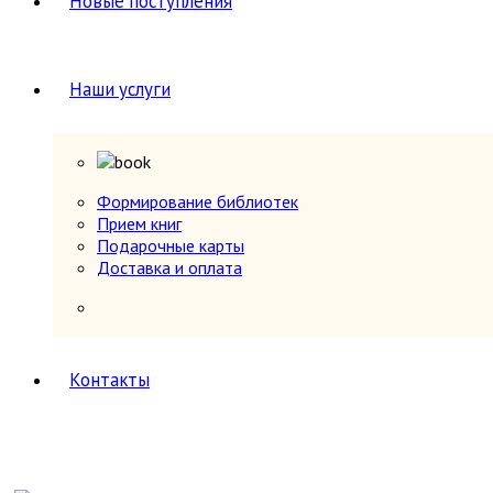
Новые поступления
Юг, Кавказ
Литературоведение
Марксистско-ленинская литература
Математика
Наши услуги
Машиностроение, приборостроение
Медицина
6
Анатомия и физиология
Другое
Нетрадиционная (народная,
Формирование библиотек
восточная, целители)
Прием книг
Психиатрия, нервные болезни
Подарочные карты
Терапия и инфекционные болезни
Доставка и оплата
Хирургия, онкология, травматология,
ортопедия
Металлургия, горное дело
Миниатюрные издания
Мода и красота
Контакты
Науки о Земле (география, геология и др.)
Огород, сад, растения
Отдельные тома многотомных изданий
Открытки
Охота и рыбалка