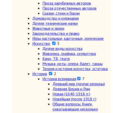
Проза зарубежных авторов
Проза отечественных авторов
Сказки, стихи и басни
Домоводство и кулинария
Другие технические науки
Животные и звери
Законодательство и право
Игры настольные, карточные, логические
Искусство
5
Другие виды искусства
Живопись, графика, скульптура
Кино, ТВ, театр
Музыка, ноты, опера, балет, танцы
Теория и история искусства, эстетика
История
2
История всемирная
7
Древний мир (другие регионы)
Древняя Греция и Рим
Новая (1640-1918 гг.)
Новейшая (после 1918 г.)
Общие вопросы. Книги,
охватывающие несколько