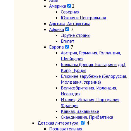
Азия
Америка
2
Северная
Южная и Центральная
Арктика, Антарктика
Африка
2
Другие страны
Египет
Европа
7
Австрия, Германия, Голландия,
Швейцария
Балканы (Греция, Болгария и др.),
Кипр, Турция
Ближнее зарубежье (Белоруссия,
Молдавия, Украина)
Великобритания, Ирландия,
Исландия
Италия, Испания, Португалия,
Франция
Кавказ, Закавказье
Скандинавия, Прибалтика
Детская литература
4
Познавательная