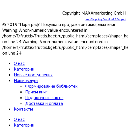
Химия, хим. производство
Хобби и увлечения
Copyright MAXXmarketing GmbH
Художественная литература
9
Драматургия
JoomShopping Download & Support
© 2019 "Параграф" Покупка и продажа антикварных книг
Исторические романы
Warning: A non-numeric value encountered in
Поэзия XX-XXI вв.
/home/f/fruttis/fruttis.bget.ru/public_html/templates/shaper_
Поэзия до XX в.
on line 24 Warning: A non-numeric value encountered in
Приключения
/home/f/fruttis/fruttis.bget.ru/public_html/templates/shaper_
Проза
4
on line 24
Проза зарубежная XX-XXI вв.
Проза зарубежная до XX в.
О нас
Проза отечественная XX-XXI вв.
Категории
Проза отечественная до XX в.
Новые поступления
Серия: Библиотека приключений и
Наши услуги
научной фантастики
Формирование библиотек
Серия: Литературные памятники
Прием книг
Фантастика
2
Подарочные карты
Фантастика зарубежная
Доставка и оплата
Фантастика отечественная
Контакты
Экономика, политэкономия
Электроника, электротехника, радио и связь
О нас
Энергетика
Категории