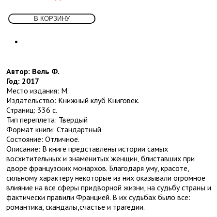
Собрания сочинений
Социология
Спорт и физкультура
Транспорт
5
Водный
Воздушный
Другое
Железная дорога и метро
Автор: Вель Ф.
Наземный
Год: 2017
Учебники и самоучители иностранных
Место издания: М.
языков
Издательство: Книжный клуб Книговек.
Физика
Страниц: 336 с.
Философия
7
Тип переплета: Твердый
Античная
Формат книги: Стандартный
Восточная
Состояние: Отличное.
Другое
Описание: В книге представлены истории самых
Новейшее время. Западная. (ХХ-ХХI
восхитительных и знаменитых женщин, блиставших при
вв.)
дворе французских монархов. Благодаря уму, красоте,
Новейшее время. Отечественная. (ХХ-
сильному характеру некоторые из них оказывали огромное
ХХI вв.)
влияние на все сферы придворной жизни, на судьбу страны и
Новое время (XVIII-XIX вв.)
фактически правили Францией. В их судьбах было все:
Средневековье, Возрождение
романтика, скандалы,счастье и трагедии.
Фотография