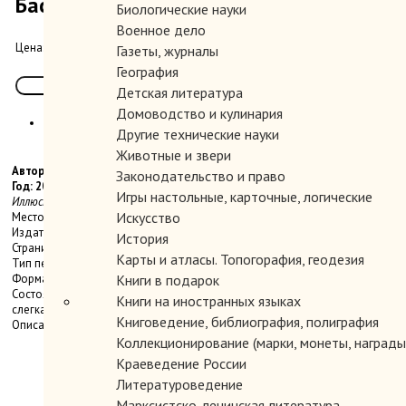
Басни.
Биологические науки
Военное дело
4000.00 руб.
Цена:
Газеты, журналы
География
Детская литература
Домоводство и кулинария
Другие технические науки
Животные и звери
Автор: Крылов И.А.
Законодательство и право
Год: 2002
Игры настольные, карточные, логические
Иллюстрации Эжена Ламбера.
Искусство
Место издания: М.
Издательство: Рипол Классик.
История
Страниц: 560 с., ил.
Карты и атласы. Топогорафия, геодезия
Тип переплета: Твердый
Формат книги: Миниатюрный
Книги в подарок
Состояние: Отличное. Подарочный цельнокожаный переплет. Корешок
Книги на иностранных языках
слегка выгоревший.
Книговедение, библиография, полиграфия
Описание:
Коллекционирование (марки, монеты, награды 
Краеведение России
Литературоведение
Марксистско-ленинская литература