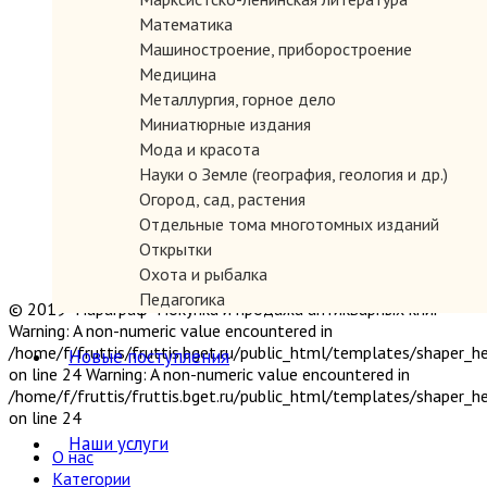
Математика
Машиностроение, приборостроение
Медицина
Металлургия, горное дело
Миниатюрные издания
Мода и красота
Науки о Земле (география, геология и др.)
Огород, сад, растения
Отдельные тома многотомных изданий
Открытки
Охота и рыбалка
Педагогика
© 2019 "Параграф" Покупка и продажа антикварных книг
Политология, геополитика, дипломатия
Warning: A non-numeric value encountered in
Популярная научно-техническая литература
/home/f/fruttis/fruttis.bget.ru/public_html/templates/shaper_
Новые поступления
on line 24 Warning: A non-numeric value encountered in
Промышленность, производство
/home/f/fruttis/fruttis.bget.ru/public_html/templates/shaper_
Психология
on line 24
Путешествия. Географические открытия
Наши услуги
Религия
О нас
Сатира и юмор
Категории