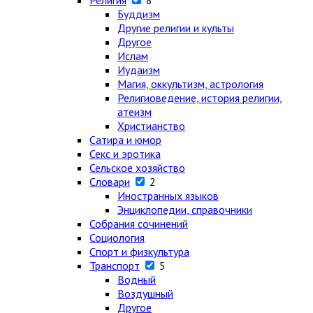
Религия
8
Буддизм
Другие религии и культы
Другое
Ислам
Иудаизм
Магия, оккультизм, астрология
Религиоведение, история религии,
атеизм
Христианство
Сатира и юмор
Секс и эротика
Сельское хозяйство
Словари
2
Иностранных языков
Энциклопедии, справочники
Собрания сочинений
Социология
Спорт и физкультура
Транспорт
5
Водный
Воздушный
Другое