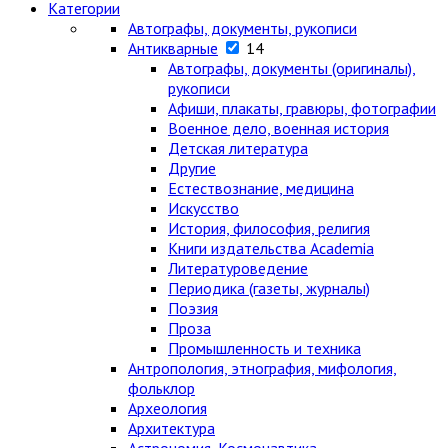
Категории
Автографы, документы, рукописи
Антикварные
14
Автографы, документы (оригиналы),
рукописи
Афиши, плакаты, гравюры, фотографии
Военное дело, военная история
Детская литература
Другие
Естествознание, медицина
Искусство
История, философия, религия
Книги издательства Academia
Литературоведение
Периодика (газеты, журналы)
Поэзия
Проза
Промышленность и техника
Антропология, этнография, мифология,
фольклор
Археология
Архитектура