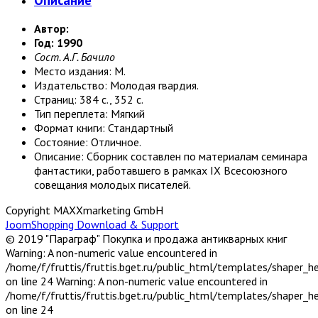
Автор:
Год: 1990
Сост. А.Г. Бачило
Место издания: М.
Издательство: Молодая гвардия.
Страниц: 384 с., 352 с.
Тип переплета: Мягкий
Формат книги: Стандартный
Состояние: Отличное.
Описание: Сборник составлен по материалам семинара
фантастики, работавшего в рамках IX Всесоюзного
совещания молодых писателей.
Copyright MAXXmarketing GmbH
JoomShopping Download & Support
© 2019 "Параграф" Покупка и продажа антикварных книг
Warning: A non-numeric value encountered in
/home/f/fruttis/fruttis.bget.ru/public_html/templates/shaper_
on line 24 Warning: A non-numeric value encountered in
/home/f/fruttis/fruttis.bget.ru/public_html/templates/shaper_
on line 24