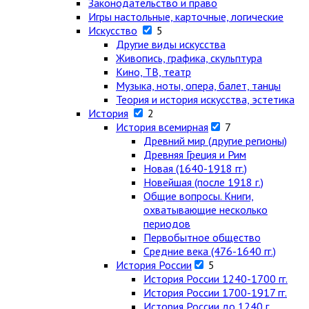
Законодательство и право
Игры настольные, карточные, логические
Искусство
5
Другие виды искусства
Живопись, графика, скульптура
Кино, ТВ, театр
Музыка, ноты, опера, балет, танцы
Теория и история искусства, эстетика
История
2
История всемирная
7
Древний мир (другие регионы)
Древняя Греция и Рим
Новая (1640-1918 гг.)
Новейшая (после 1918 г.)
Общие вопросы. Книги,
охватывающие несколько
периодов
Первобытное общество
Средние века (476-1640 гг.)
История России
5
История России 1240-1700 гг.
История России 1700-1917 гг.
История России до 1240 г.