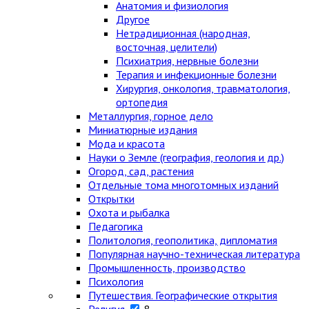
Анатомия и физиология
Другое
Нетрадиционная (народная,
восточная, целители)
Психиатрия, нервные болезни
Терапия и инфекционные болезни
Хирургия, онкология, травматология,
ортопедия
Металлургия, горное дело
Миниатюрные издания
Мода и красота
Науки о Земле (география, геология и др.)
Огород, сад, растения
Отдельные тома многотомных изданий
Открытки
Охота и рыбалка
Педагогика
Политология, геополитика, дипломатия
Популярная научно-техническая литература
Промышленность, производство
Психология
Путешествия. Географические открытия