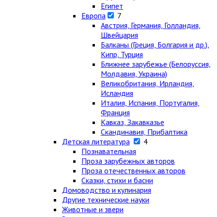
Египет
Европа
7
Австрия, Германия, Голландия,
Швейцария
Балканы (Греция, Болгария и др.),
Кипр, Турция
Ближнее зарубежье (Белоруссия,
Молдавия, Украина)
Великобритания, Ирландия,
Исландия
Италия, Испания, Португалия,
Франция
Кавказ, Закавказье
Скандинавия, Прибалтика
Детская литература
4
Познавательная
Проза зарубежных авторов
Проза отечественных авторов
Сказки, стихи и басни
Домоводство и кулинария
Другие технические науки
Животные и звери