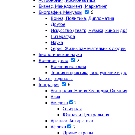
Астрономия, Космонавтика
Бизнес, Менеджмент, Маркетинг
Биографии, Мемуары
6
Война, Политика, Дипломатия
Другое
Искусство (театр, музыка, кино и др.)
Литература
Наука
Серия: Жизнь замечательных людей
Биологические науки
Военное дело
2
Военная история
Теория и практика, вооружение и др.
Газеты, журналы
География
6
Австралия, Новая Зеландия, Океания
Азия
Америка
2
Северная
Южная и Центральная
Арктика, Антарктика
Африка
2
Другие страны