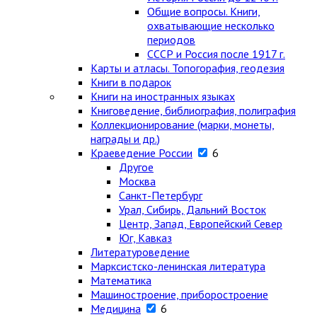
Общие вопросы. Книги,
охватывающие несколько
периодов
СССР и Россия после 1917 г.
Карты и атласы. Топогорафия, геодезия
Книги в подарок
Книги на иностранных языках
Книговедение, библиография, полиграфия
Коллекционирование (марки, монеты,
награды и др.)
Краеведение России
6
Другое
Москва
Санкт-Петербург
Урал, Сибирь, Дальний Восток
Центр, Запад, Европейский Север
Юг, Кавказ
Литературоведение
Марксистско-ленинская литература
Математика
Машиностроение, приборостроение
Медицина
6