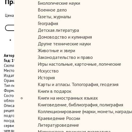
Праздничный стол.
Биологические науки
Военное дело
350.00 руб.
Цена:
Газеты, журналы
География
Детская литература
Домоводство и кулинария
Другие технические науки
Животные и звери
Автор:
Законодательство и право
Год: 1997
Игры настольные, карточные, логические
Состав. В.М. Рошаль.
Искусство
Место издания: СПб.,
Издательство: Диамант,
История
Страниц: 400с., +8л. вкл. цв. фотоилл.
Карты и атласы. Топогорафия, геодезия
Тип переплета: Твердый
Формат книги: Энциклопедический
Книги в подарок
Состояние: Очень хорошее-Хорошее. Содран небольшой кусочек с
Книги на иностранных языках
обложки.
Книговедение, библиография, полиграфия
Описание: Настоящая книга не только содержит
рецепты праздничных блюд, но поможет вам наилучшим образом
Коллекционирование (марки, монеты, награды 
подготовиться к любому празднику: составить меню, выбрать вино и
Краеведение России
посуду, запастись нужными салфетками и цветами, правильно
Литературоведение
сервировать стол, подскажет нюансы оформления, которые не менее,
чем вкусная еда, создадут в доме атмосферу праздника. Тираж: 20 000
Марксистско-ленинская литература