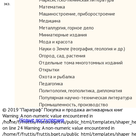
экз.
Математика
Машиностроение, приборостроение
Медицина
Металлургия, горное дело
Миниатюрные издания
Мода и красота
Науки о Земле (география, геология и др.)
Огород, сад, растения
Отдельные тома многотомных изданий
Открытки
Охота и рыбалка
Педагогика
Политология, геополитика, дипломатия
Популярная научно-техническая литература
Промышленность, производство
© 2019 "Параграф" Покупка и продажа антикварных книг
Психология
Warning: A non-numeric value encountered in
Путешествия. Географические открытия
Новые поступления
/home/f/fruttis/fruttis.bget.ru/public_html/templates/shaper_
Религия
on line 24 Warning: A non-numeric value encountered in
Сатира и юмор
/home/f/fruttis/fruttis.bget.ru/public_html/templates/shaper_