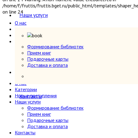
Секс и эротика
/home/f/fruttis/fruttis.bget.ru/public_html/templates/shaper_
Сельское хозяйство
on line 24
Наши услуги
Словари
О нас
Собрания сочинений
Категории
Социология
Новые поступления
Спорт и физкультура
Наши услуги
Транспорт
Формирование библиотек
Формирование библиотек
Прием книг
Учебники и самоучители иностранных языков
Прием книг
Подарочные карты
Подарочные карты
Физика
Доставка и оплата
Доставка и оплата
Философия
Контакты
Фотография
Химия, хим. производство
О нас
Хобби и увлечения
Категории
Новые поступления
Художественная литература
Контакты
Наши услуги
Экономика, политэкономия
Формирование библиотек
Электроника, электротехника, радио и связь
Прием книг
Энергетика
Подарочные карты
Языкознание
Доставка и оплата
Контакты