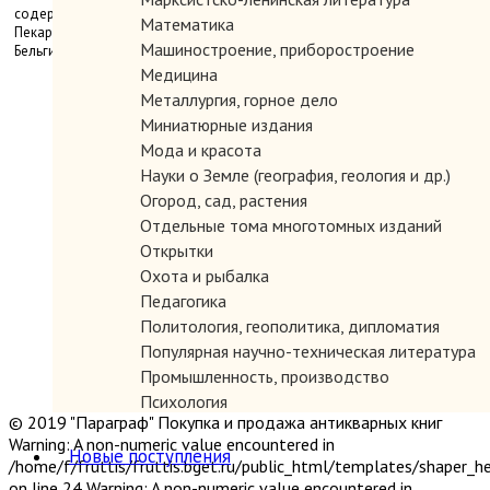
содержит разделы: Бизон. – Койот. – Полосатый скунс. – Монарх. –
Математика
Пекари. – Вилорог. – Луговая собачка. – Луговой тетерев. Отпечатано в
Машиностроение, приборостроение
Бельгии. Бумага мелованная.
Медицина
Металлургия, горное дело
Миниатюрные издания
Мода и красота
Науки о Земле (география, геология и др.)
Огород, сад, растения
Отдельные тома многотомных изданий
Открытки
Охота и рыбалка
Педагогика
Политология, геополитика, дипломатия
Популярная научно-техническая литература
Промышленность, производство
Психология
© 2019 "Параграф" Покупка и продажа антикварных книг
Путешествия. Географические открытия
Warning: A non-numeric value encountered in
Религия
Новые поступления
/home/f/fruttis/fruttis.bget.ru/public_html/templates/shaper_
Сатира и юмор
on line 24 Warning: A non-numeric value encountered in