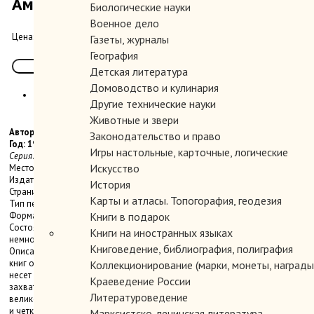
Американские прерии.
Биологические науки
Военное дело
350.00 руб.
Цена:
Газеты, журналы
География
Детская литература
Домоводство и кулинария
Другие технические науки
Животные и звери
Автор:
Законодательство и право
Год: 1997
Игры настольные, карточные, логические
Серия: «Мир дикой природы Larousse».
Искусство
Место издания: М.
Издательство: РОСМЭН.
История
Страниц: 168 с., ил.
Карты и атласы. Топогорафия, геодезия
Тип переплета: Твердый
Формат книги: Энциклопедический
Книги в подарок
Состояние: Очень хорошее-отличное. Уголки слегка потерты. Корешок
Книги на иностранных языках
немного загрязнен.
Книговедение, библиография, полиграфия
Описание: «Мир дикой природы Larousse» – всемирно известная серия
книг о фауне нашей планеты, энциклопедия животного мира, которая
Коллекционирование (марки, монеты, награды 
несет в себе обширную познавательную информацию. Уникальные и
Краеведение России
захватывающие сведения о жизни животных сопровождаются
Литературоведение
великолепными цветными фотографиями, многочисленными таблицами
и четкими схемами с самыми подробными данными. Данный том
Марксистско-ленинская литература