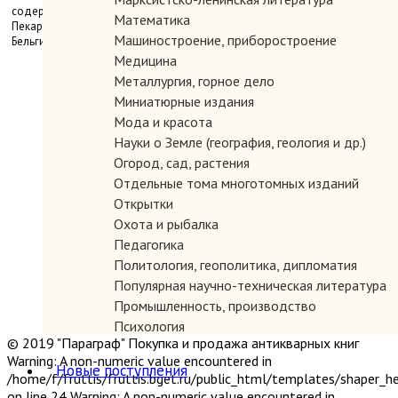
содержит разделы: Бизон. – Койот. – Полосатый скунс. – Монарх. –
Математика
Пекари. – Вилорог. – Луговая собачка. – Луговой тетерев. Отпечатано в
Машиностроение, приборостроение
Бельгии. Бумага мелованная.
Медицина
Металлургия, горное дело
Миниатюрные издания
Мода и красота
Науки о Земле (география, геология и др.)
Огород, сад, растения
Отдельные тома многотомных изданий
Открытки
Охота и рыбалка
Педагогика
Политология, геополитика, дипломатия
Популярная научно-техническая литература
Промышленность, производство
Психология
© 2019 "Параграф" Покупка и продажа антикварных книг
Путешествия. Географические открытия
Warning: A non-numeric value encountered in
Религия
Новые поступления
/home/f/fruttis/fruttis.bget.ru/public_html/templates/shaper_
Сатира и юмор
on line 24 Warning: A non-numeric value encountered in