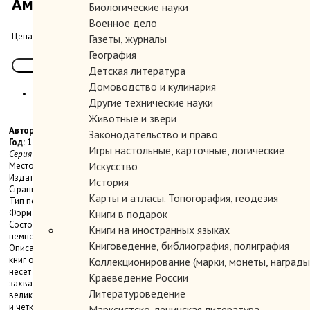
Американские прерии.
Биологические науки
Военное дело
350.00 руб.
Цена:
Газеты, журналы
География
Детская литература
Домоводство и кулинария
Другие технические науки
Животные и звери
Автор:
Законодательство и право
Год: 1997
Игры настольные, карточные, логические
Серия: «Мир дикой природы Larousse».
Искусство
Место издания: М.
Издательство: РОСМЭН.
История
Страниц: 168 с., ил.
Карты и атласы. Топогорафия, геодезия
Тип переплета: Твердый
Формат книги: Энциклопедический
Книги в подарок
Состояние: Очень хорошее-отличное. Уголки слегка потерты. Корешок
Книги на иностранных языках
немного загрязнен.
Книговедение, библиография, полиграфия
Описание: «Мир дикой природы Larousse» – всемирно известная серия
книг о фауне нашей планеты, энциклопедия животного мира, которая
Коллекционирование (марки, монеты, награды 
несет в себе обширную познавательную информацию. Уникальные и
Краеведение России
захватывающие сведения о жизни животных сопровождаются
Литературоведение
великолепными цветными фотографиями, многочисленными таблицами
и четкими схемами с самыми подробными данными. Данный том
Марксистско-ленинская литература