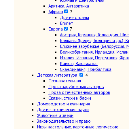
Южная и Центральная
Арктика, Антарктика
Африка
2
Другие страны
Египет
Европа
7
Австрия, Германия, Голландия, Шв
Балканы (Греция, Болгария и др.), К
Ближнее зарубежье (Белоруссия, М
Великобритания, Ирландия, Ислан
Италия, Испания, Португалия, Фра
Кавказ, Закавказье
Скандинавия, Прибалтика
Детская литература
4
Познавательная
Проза зарубежных авторов
Проза отечественных авторов
Сказки, стихи и басни
Домоводство и кулинария
Другие технические науки
Животные и звери
Законодательство и право
Игры настольные, карточные, логические