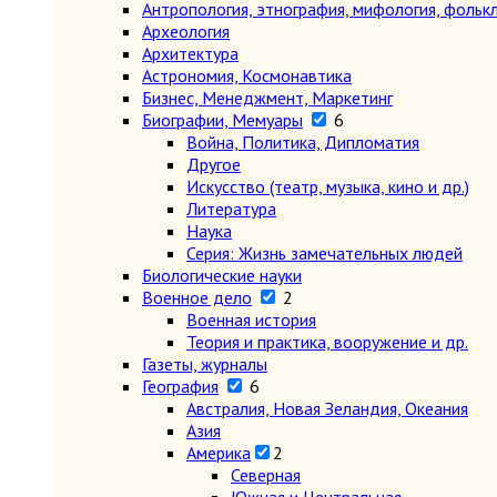
Антропология, этнография, мифология, фольк
Археология
Архитектура
Астрономия, Космонавтика
Бизнес, Менеджмент, Маркетинг
Биографии, Мемуары
6
Война, Политика, Дипломатия
Другое
Искусство (театр, музыка, кино и др.)
Литература
Наука
Серия: Жизнь замечательных людей
Биологические науки
Военное дело
2
Военная история
Теория и практика, вооружение и др.
Газеты, журналы
География
6
Австралия, Новая Зеландия, Океания
Азия
Америка
2
Северная