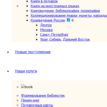
Книги в подарок
Книги на иностранных языках
Книговедение, библиография, полиграфия
Коллекционирование (марки, монеты, награды 
Краеведение России
6
Другое
Москва
Санкт-Петербург
Урал, Сибирь, Дальний Восток
Центр, Запад, Европейский Север
Юг, Кавказ
Новые поступления
Литературоведение
Марксистско-ленинская литература
Математика
Машиностроение, приборостроение
Наши услуги
Медицина
6
Анатомия и физиология
Другое
Нетрадиционная (народная, восточная, 
Психиатрия, нервные болезни
Формирование библиотек
Терапия и инфекционные болезни
Прием книг
Хирургия, онкология, травматология, ор
Подарочные карты
Металлургия, горное дело