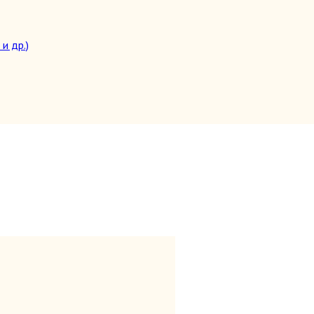
и др.)
целители)
топедия