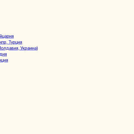
ейцария
ипр, Турция
олдавия, Украина)
дия
нция