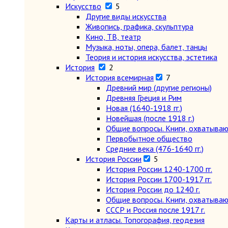
Искусство
5
Другие виды искусства
Живопись, графика, скульптура
Кино, ТВ, театр
Музыка, ноты, опера, балет, танцы
Теория и история искусства, эстетика
История
2
История всемирная
7
Древний мир (другие регионы)
Древняя Греция и Рим
Новая (1640-1918 гг.)
Новейшая (после 1918 г.)
Общие вопросы. Книги, охватыва
Первобытное общество
Средние века (476-1640 гг.)
История России
5
История России 1240-1700 гг.
История России 1700-1917 гг.
История России до 1240 г.
Общие вопросы. Книги, охватыва
СССР и Россия после 1917 г.
Карты и атласы. Топогорафия, геодезия