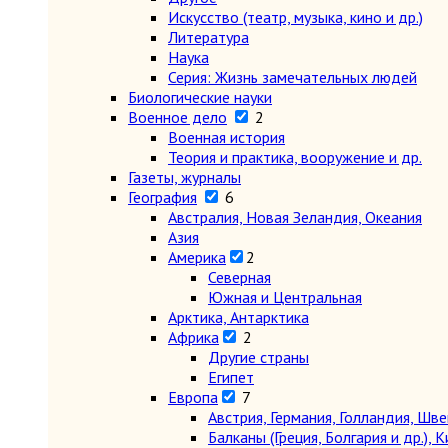
Искусство (театр, музыка, кино и др.)
Литература
Наука
Серия: Жизнь замечательных людей
Биологические науки
Военное дело
2
Военная история
Теория и практика, вооружение и др.
Газеты, журналы
География
6
Австралия, Новая Зеландия, Океания
Азия
Америка
2
Северная
Южная и Центральная
Арктика, Антарктика
Африка
2
Другие страны
Египет
Европа
7
Австрия, Германия, Голландия, Шв
Балканы (Греция, Болгария и др.), К