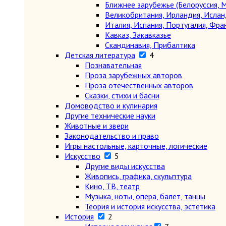
Ближнее зарубежье (Белоруссия, М
Великобритания, Ирландия, Ислан
Италия, Испания, Португалия, Фра
Кавказ, Закавказье
Скандинавия, Прибалтика
Детская литература
4
Познавательная
Проза зарубежных авторов
Проза отечественных авторов
Сказки, стихи и басни
Домоводство и кулинария
Другие технические науки
Животные и звери
Законодательство и право
Игры настольные, карточные, логические
Искусство
5
Другие виды искусства
Живопись, графика, скульптура
Кино, ТВ, театр
Музыка, ноты, опера, балет, танцы
Теория и история искусства, эстетика
История
2