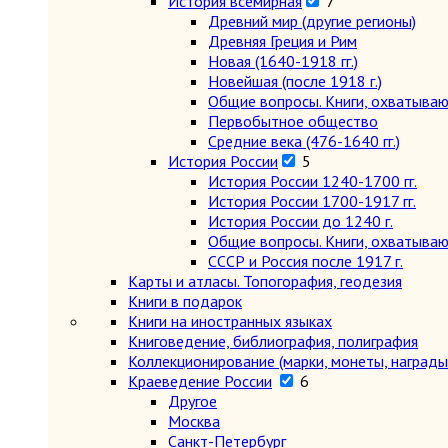
История всемирная
7
Древний мир (другие регионы)
Древняя Греция и Рим
Новая (1640-1918 гг.)
Новейшая (после 1918 г.)
Общие вопросы. Книги, охватыва
Первобытное общество
Средние века (476-1640 гг.)
История России
5
История России 1240-1700 гг.
История России 1700-1917 гг.
История России до 1240 г.
Общие вопросы. Книги, охватыва
СССР и Россия после 1917 г.
Карты и атласы. Топогорафия, геодезия
Книги в подарок
Книги на иностранных языках
Книговедение, библиография, полиграфия
Коллекционирование (марки, монеты, награды 
Краеведение России
6
Другое
Москва
Санкт-Петербург