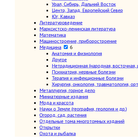
Урал, Сибирь, Дальний Восток
Центр, Запад, Европейский Север
Юг, Кавказ
Литературоведение
Марксистско-ленинская литература
Математика
Машиностроение, приборостроение
Медицина
6
Анатомия и физиология
Другое
Нетрадиционная (народная, восточная, 
Психиатрия, нервные болезни
Терапия и инфекционные болезни
Хирургия, онкология, травматология, ор
Металлургия, горное дело
Миниатюрные издания
Мода и красота
Науки о Земле (география, геология и др.)
Огород, сад, растения
Отдельные тома многотомных изданий
Открытки
Охота и рыбалка