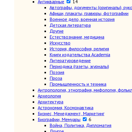
Антикварные
14
Автографы, документы (оригиналы), рук
Афиши, плакаты, гравюры, фотографии
Военное дело, военная история
Детская литература
Другие
Естествознание, медицина
Искусство
История, философия, религия
Книги издательства Academia
Литературоведение
Периодика (газеты, журналы)
Поэзия
Проза
Промышленность и техника
Антропология, этнография, мифология, фольк
Археология
Архитектура
Астрономия, Космонавтика
Бизнес, Менеджмент, Маркетинг
Биографии, Мемуары
6
Война, Политика, Дипломатия
Другое