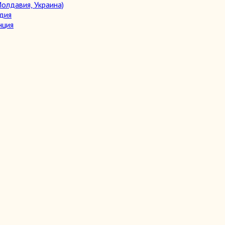
олдавия, Украина)
дия
нция